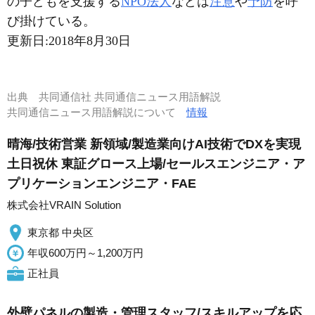
の子どもを支援する
NPO法人
などは
注意
や
予防
を呼
び掛けている。
更新日:
2018年8月30日
出典
共同通信社 共同通信ニュース用語解説
共同通信ニュース用語解説について
情報
晴海/技術営業 新領域/製造業向けAI技術でDXを実現
土日祝休 東証グロース上場/セールスエンジニア・ア
プリケーションエンジニア・FAE
株式会社VRAIN Solution
東京都 中央区
年収600万円～1,200万円
正社員
外壁パネルの製造・管理スタッフ/スキルアップを応