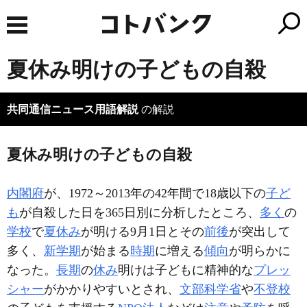
夏休み明けの子どもの自殺
共同通信ニュース用語解説
の解説
夏休み明けの子どもの自殺
内閣府
が、1972～2013年の42年間で18歳以下の
子ど
も
が自殺した日を365日別に分析したところ、
多く
の
学校
で
夏休み
が明ける9月1日とその
前後
が突出して
多く、
新学期
が始まる
時期
に増える
傾向
が明らかに
なった。
長期
の
休み
明けは子どもに精神的な
プレッ
シャー
がかかりやすいとされ、
文部科学省
や
不登校