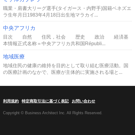
職業・肩書大リーグ選手(タイガース・内野手)国籍ベネズエ
ラ生年月日1983年4月18日出生地マラカイ...
中央アフリカ
目次 自然 住民，社会 歴史 政治 経済基
本情報正式名称＝中央アフリカ共和国Républi...
地域医療
地域住民の健康の維持を目的として取り組む医療活動。国
の医療計画のなかで、医療が主体的に実施される場と...
利用規約
特定商取引法に基づく表記
お問い合わせ
Copyright © Business Architect Inc. All Rights Reserved.