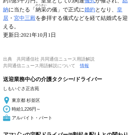
約1億5千万円。皇室としての関連
儀式
が催され、
結
のうさい
納
に当たる「
納采
の儀」で正式に
婚約
となり、
皇
居
・
宮中三殿
を参拝する儀式などを経て結婚式を迎
える。
更新日:
2021年10月1日
出典
共同通信社 共同通信ニュース用語解説
共同通信ニュース用語解説について
情報
送迎業務中心の介護タクシー/ドライバー
しもいぐさ正吉苑
東京都 杉並区
時給1,226円～
アルバイト・パート
アマゾンの宅配ドライバー/9割起き配/人との関わり