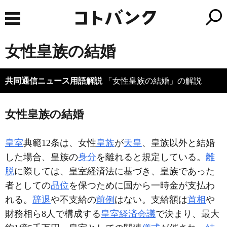
女性皇族の結婚
共同通信ニュース用語解説
「女性皇族の結婚」の解説
女性皇族の結婚
皇室
典範12条は、女性
皇族
が
天皇
、皇族以外と結婚
した場合、皇族の
身分
を離れると規定している。
離
脱
に際しては、皇室経済法に基づき、皇族であった
者としての
品位
を保つために国から一時金が支払わ
れる。
辞退
や不支給の
前例
はない。支給額は
首相
や
財務相ら8人で構成する
皇室経済会議
で決まり、最大