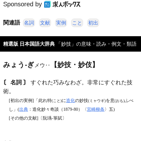
Sponsored by
関連語
名詞
文献
実例
こと
初出
精選版 日本国語大辞典
「妙技」の意味・読み・例文・類語
みょう‐ぎ
【妙技・妙伎】
メウ‥
〘 名詞 〙
すぐれた巧みなわざ。非常にすぐれた技
術。
[初出の実例]「此れ特
に
造化
の妙技
を意
ふべ
(こと)
(ミャウギ)
(おも)
し」(
出典
：造化妙々奇談（1879‐80）〈
宮崎柳条
〉五)
[その他の文献]〔阮瑀‐箏賦〕