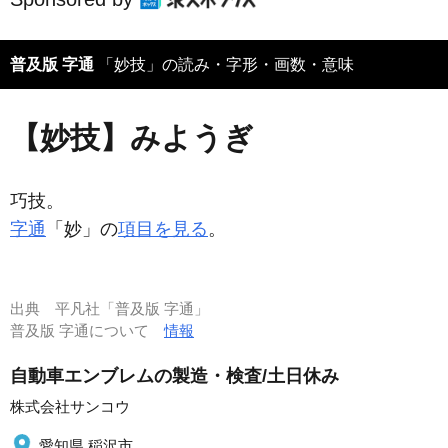
普及版 字通
「妙技」の読み・字形・画数・意味
【妙技】みようぎ
巧技。
字通
「妙」の
項目を見る
。
出典
平凡社「普及版 字通」
普及版 字通について
情報
自動車エンブレムの製造・検査/土日休み
株式会社サンコウ
愛知県 稲沢市