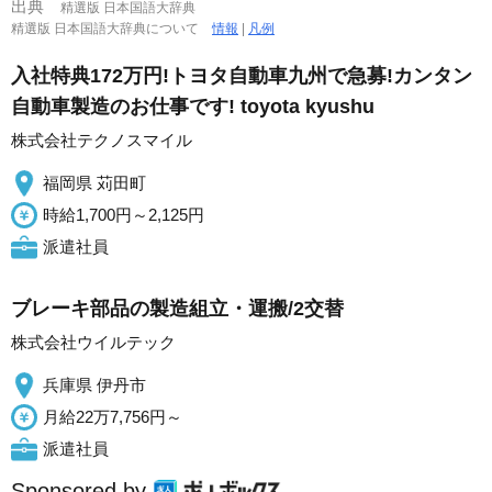
出典
精選版 日本国語大辞典
精選版 日本国語大辞典について
情報
|
凡例
入社特典172万円!トヨタ自動車九州で急募!カンタン
自動車製造のお仕事です! toyota kyushu
株式会社テクノスマイル
福岡県 苅田町
時給1,700円～2,125円
派遣社員
ブレーキ部品の製造組立・運搬/2交替
株式会社ウイルテック
兵庫県 伊丹市
月給22万7,756円～
派遣社員
Sponsored by