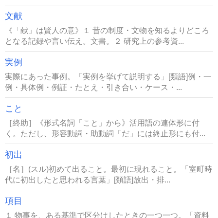
文献
《「献」は賢人の意》１ 昔の制度・文物を知るよりどころ
となる記録や言い伝え。文書。２ 研究上の参考資...
実例
実際にあった事例。「実例を挙げて説明する」[類語]例・一
例・具体例・例証・たとえ・引き合い・ケース・...
こと
［終助］《形式名詞「こと」から》活用語の連体形に付
く。ただし、形容動詞・助動詞「だ」には終止形にも付...
初出
［名］(スル)初めて出ること。最初に現れること。「室町時
代に初出したと思われる言葉」[類語]放出・排...
項目
１ 物事を、ある基準で区分けしたときの一つ一つ。「資料