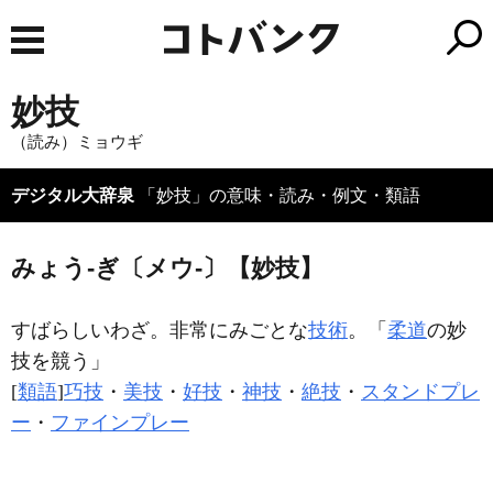
妙技
（読み）ミョウギ
デジタル大辞泉
「妙技」の意味・読み・例文・類語
みょう‐ぎ〔メウ‐〕【妙技】
すばらしいわざ。非常にみごとな
技術
。「
柔道
の
妙
技
を競う」
[
類語
]
巧技
・
美技
・
好技
・
神技
・
絶技
・
スタンドプレ
ー
・
ファインプレー