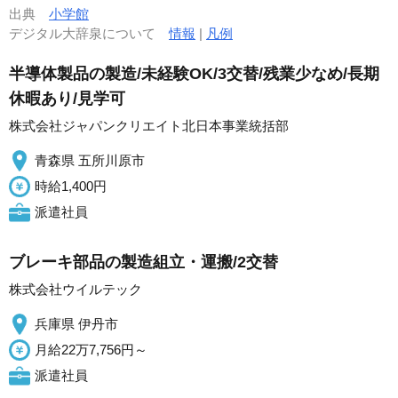
出典
小学館
デジタル大辞泉について
情報
|
凡例
半導体製品の製造/未経験OK/3交替/残業少なめ/長期
休暇あり/見学可
株式会社ジャパンクリエイト北日本事業統括部
青森県 五所川原市
時給1,400円
派遣社員
ブレーキ部品の製造組立・運搬/2交替
株式会社ウイルテック
兵庫県 伊丹市
月給22万7,756円～
派遣社員