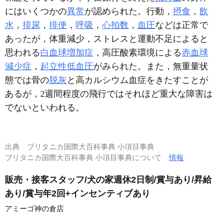
にはいくつかの
異常
が認められた。行動，
摂食
，
飲
水
，
排尿
，
排便
，
呼吸
，
心拍数
，
血圧
などは正常で
あったが，体重減少，ストレスと運動不足によると
思われる
白血球増加症
，高圧酸素環境による
赤血球
減少症
，
起立性低血圧
がみられた。また，無重量状
態では骨の
脱灰
と高カルシウム血症をきたすことが
あるが，2週間程度の飛行ではそれほど重大な障害は
でないといわれる。
出典
ブリタニカ国際大百科事典 小項目事典
ブリタニカ国際大百科事典 小項目事典について
情報
販売・接客スタッフ/犬の家週休2日制/賞与あり/昇給
あり/賞与年2回+インセンティブあり
アミーゴ神の倉店