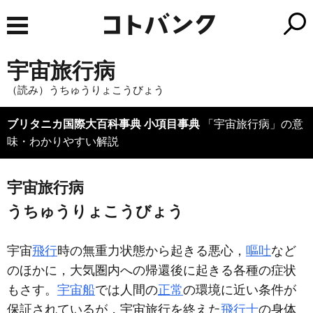
宇宙旅行病
（読み）うちゅうりょこうびょう
ブリタニカ国際大百科事典 小項目事典
「宇宙旅行病」の意
味・わかりやすい解説
宇宙旅行病
うちゅうりょこうびょう
宇宙
飛行
時の無重力状態から起きる悪心，
嘔吐
など
のほかに，大気圏内への帰還後に起きる各種の症状
もさす。
宇宙船
では人間の
正常
の環境に近い条件が
保証されているが，宇宙旅行を終えた
飛行士
の身体