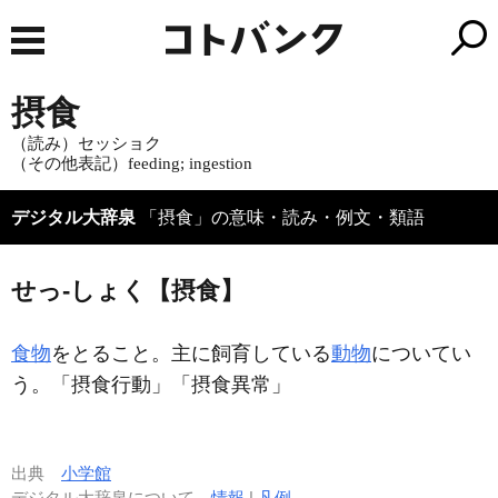
摂食
（読み）セッショク
（その他表記）feeding; ingestion
デジタル大辞泉
「摂食」の意味・読み・例文・類語
せっ‐しょく【摂食】
食物
をとること。主に飼育している
動物
についてい
う。「
摂食
行動」「
摂食
異常」
出典
小学館
デジタル大辞泉について
情報
|
凡例