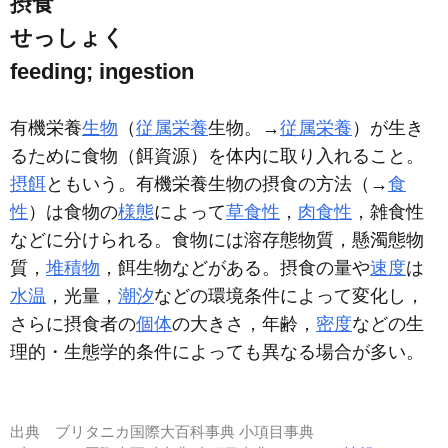
摂食
せっしょく
feeding; ingestion
有機栄養
生物
（
従属栄養
生物。→
従属栄養
）が生き
るために食物（餌資源）を体内に取り入れること。
摂餌
ともいう。有機栄養生物の摂食の方法（→
食
性
）は食物の
様態
によって
草食性
，
肉食性
，雑食性
などに分けられる。食物には溶存態物質，懸濁態物
質，
堆積物
，餌生物などがある。摂食の量や
速度
は
水温
，光量，
潮汐
などの環境条件によって変化し，
さらに摂食者の
個体
の大きさ，年齢，
密度
などの生
理的・生態学的条件によっても異なる場合が多い。
出典
ブリタニカ国際大百科事典 小項目事典