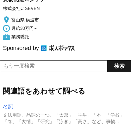
株式会社C SEVEN
富山県 砺波市
月給30万円～
業務委託
Sponsored by
関連語をあわせて調べる
名詞
文法用語。品詞の一つ。「太郎」「学生」「本」「学校」
「春」「友情」「研究」「泳ぎ」「高さ」など、事物...