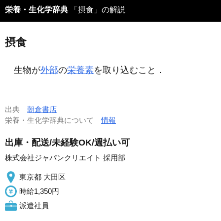
栄養・生化学辞典
「摂食」の解説
摂食
生物が
外部
の
栄養素
を取り込むこと．
出典
朝倉書店
栄養・生化学辞典について
情報
出庫・配送/未経験OK/週払い可
株式会社ジャパンクリエイト 採用部
東京都 大田区
時給1,350円
派遣社員