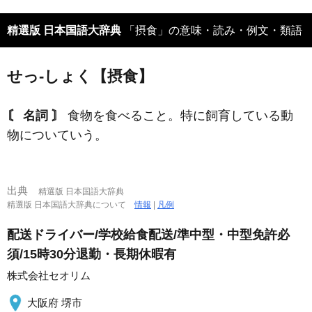
精選版 日本国語大辞典
「摂食」の意味・読み・例文・類語
せっ‐しょく【摂食】
〘 名詞 〙
食物を食べること。特に飼育している動
物についていう。
出典
精選版 日本国語大辞典
精選版 日本国語大辞典について
情報
|
凡例
配送ドライバー/学校給食配送/準中型・中型免許必
須/15時30分退勤・長期休暇有
株式会社セオリム
大阪府 堺市