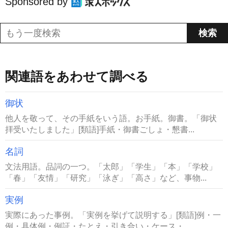
Sponsored by
関連語をあわせて調べる
御状
他人を敬って、その手紙をいう語。お手紙。御書。「御状
拝受いたしました」[類語]手紙・御書ごしょ・懇書...
名詞
文法用語。品詞の一つ。「太郎」「学生」「本」「学校」
「春」「友情」「研究」「泳ぎ」「高さ」など、事物...
実例
実際にあった事例。「実例を挙げて説明する」[類語]例・一
例・具体例・例証・たとえ・引き合い・ケース・...