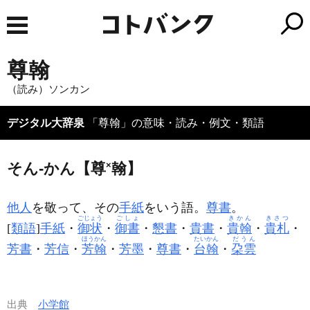
尊翰
（読み）ソンカン
デジタル大辞泉
「尊翰」の意味・読み・例文・類語
そん‐かん【尊
×
翰】
他人
を敬って、その
手紙
をいう語。
尊書
。
ごじょう
ごしょ
きかん
きさつ
[
類語
]
手紙
・
御状
・
御書
・
懇書
・
貴書
・
貴翰
・
貴札
・
ほうかん
たいかん
だうん
芳書
・
芳信
・
芳翰
・
芳墨
・
尊書
・
台翰
・
朶雲
出典
小学館