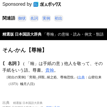
Sponsored by
関連語
御状
名詞
実例
初出
精選版 日本国語大辞典
「尊翰」の意味・読み・例文・類語
そん‐かん【尊翰】
〘 名詞 〙
( 「翰」は手紙の意 ) 他人を敬って、その
手紙をいう語。尊書。
貴翰
。
[初出の実例]「旁期
拝覲
候之処、尊翰恐悦」(
出典
：山密往来
二
一
（1373）極月八日)
出典
精選版 日本国語大辞典