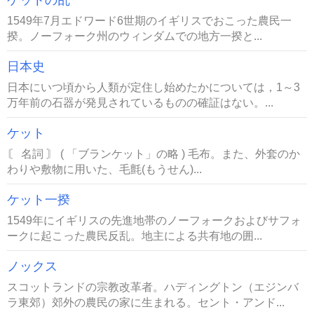
1549年7月エドワード6世期のイギリスでおこった農民一
揆。ノーフォーク州のウィンダムでの地方一揆と...
日本史
日本にいつ頃から人類が定住し始めたかについては，1～3
万年前の石器が発見されているものの確証はない。...
ケット
〘 名詞 〙 ( 「ブランケット」の略 ) 毛布。また、外套のか
わりや敷物に用いた、毛氈(もうせん)...
ケット一揆
1549年にイギリスの先進地帯のノーフォークおよびサフォ
ークに起こった農民反乱。地主による共有地の囲...
ノックス
スコットランドの宗教改革者。ハディングトン（エジンバ
ラ東郊）郊外の農民の家に生まれる。セント・アンド...