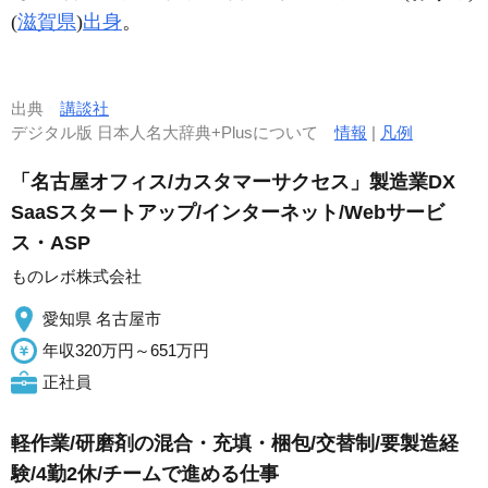
(
滋賀県
)
出身
。
出典
講談社
デジタル版 日本人名大辞典+Plusについて
情報
|
凡例
「名古屋オフィス/カスタマーサクセス」製造業DX
SaaSスタートアップ/インターネット/Webサービ
ス・ASP
ものレボ株式会社
愛知県 名古屋市
年収320万円～651万円
正社員
軽作業/研磨剤の混合・充填・梱包/交替制/要製造経
験/4勤2休/チームで進める仕事