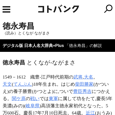
徳永寿昌
（読み）とくなが ながまさ
デジタル版 日本人名大辞典+Plus
「徳永寿昌」の解説
徳永寿昌
とくなが-ながまさ
1549－1612
織豊-江戸時代前期の
武将
,
大名
。
天文
(
てんぶん
)18年生まれ。はじめ
柴田勝家
(かつい
え)の養子勝豊(かつとよ)に,ついで
豊臣秀吉
につかえ
る。
関ケ原
の
戦い
では
東軍
に属して功をたて,慶長5年
美濃(みの)(
岐阜県
)高須藩主徳永家初代となった。5
万600石。慶長17年7月10日死去。64歳。
近江
(おうみ)