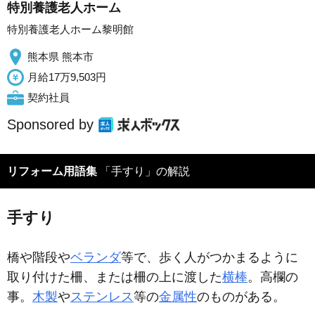
特別養護老人ホーム
特別養護老人ホーム黎明館
熊本県 熊本市
月給17万9,503円
契約社員
Sponsored by
リフォーム用語集
「手すり」の解説
手すり
橋や階段や
ベランダ
等で、歩く人がつかまるように
取り付けた柵、または柵の上に渡した
横棒
。高欄の
事。
木製
や
ステンレス
等の
金属性
のものがある。