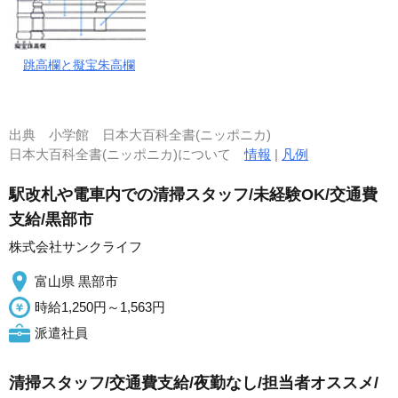
跳高欄と擬宝朱高欄
出典
小学館 日本大百科全書(ニッポニカ)
日本大百科全書(ニッポニカ)について
情報
|
凡例
駅改札や電車内での清掃スタッフ/未経験OK/交通費
支給/黒部市
株式会社サンクライフ
富山県 黒部市
時給1,250円～1,563円
派遣社員
清掃スタッフ/交通費支給/夜勤なし/担当者オススメ/