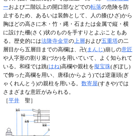
ー
および二階以上の開口部などでの
転落
の危険を防
止するため、あるいは装飾として、人の膝(ひざ)から
胸ほどの高さに木・竹・縄・石または金属で縦・横
に設けた柵(さく)状のものを手すりとよぶこともあ
る。歴史的には
法隆寺金堂
の
上層
および
五重塔
の二
層目から五層目までの高欄は、卍(
まんじ
)崩しの
意匠
や人字形の割り束(づか)を用いていて、よく知られて
いる。和様では跳(
はね
)高欄や親柱を
擬宝珠
(ぎぼし)
で飾った高欄を用い、唐様(からよう)では逆蓮頭(ぎ
ゃくれんとう)の親柱を用いる。
数寄屋
(すきや)では
さまざまな意匠がみられる。
［
平井
聖］