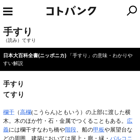
手すり
（読み）てすり
日本大百科全書(ニッポニカ)
「手すり」の意味・わかりや
すい解説
手すり
てすり
欄干
（
高欄
(こうらん)ともいう）の上部に渡した横
木。木のほか竹・石・金属でつくることもある。
広
義
には欄干すなわち橋や
階段
、船の
甲板
や展望台な
どの周囲、建築においては屋上・廊・縁・
バルコニ