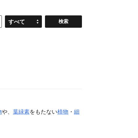
すべて
物
や、
葉緑素
をもたない
植物
・
細