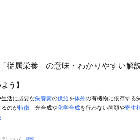
「従属栄養」の意味・わかりやすい解
いよう】
や生活に必要な
栄養素
の
供給
を
体外
の有機物に依存する
けるのが
特徴
。光合成や
化学合成
を行わない菌類や
寄生
養
ィアについて
情報