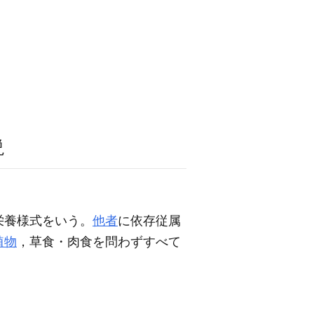
説
栄養様式をいう。
他者
に依存従属
植物
，草食・肉食を問わずすべて