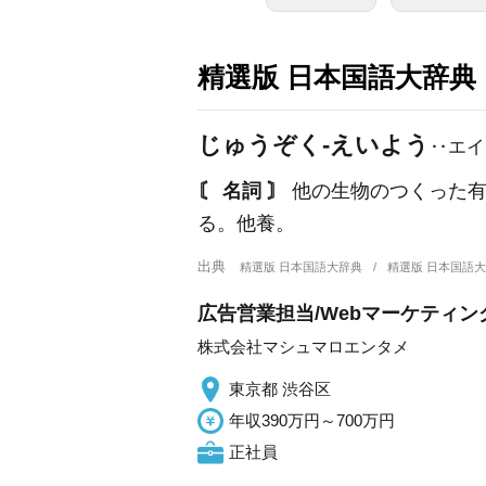
精選版 日本国語大辞典
じゅうぞく‐えいよう
‥エイ
〘 名詞 〙
他の生物のつくった有
る。他養。
出典
精選版 日本国語大辞典
精選版 日本国語
広告営業担当/Webマーケティ
株式会社マシュマロエンタメ
東京都 渋谷区
年収390万円～700万円
正社員