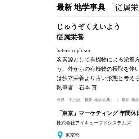
最新 地学事典
「従属栄
じゅうぞくえいよう
従属栄養
heterotrophism
炭素源として有機物による栄養
う。外からの有機物の摂取を伴
は独立栄養より古い形態と考え
執筆者：
石本 真
出典
平凡社「最新 地学事典」
最新 地
「東京」マーケティング 年間休日
株式会社アイキューブドシステムズ
東京都