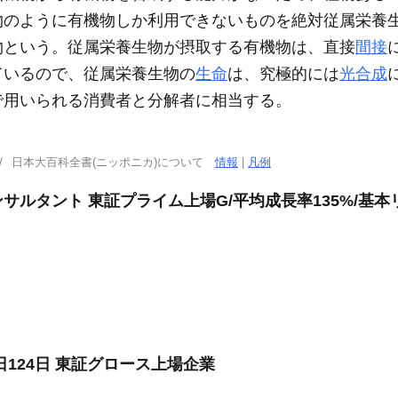
物のように有機物しか利用できないものを絶対従属栄養
物という。従属栄養生物が摂取する有機物は、直接
間接
ているので、従属栄養生物の
生命
は、究極的には
光合成
で用いられる消費者と分解者に相当する。
日本大百科全書(ニッポニカ)について
情報
|
凡例
ルタント 東証プライム上場G/平均成長率135%/基本
124日 東証グロース上場企業