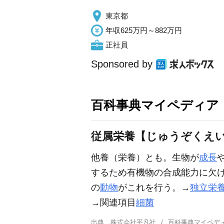
東京都
年収625万円～882万円
正社員
Sponsored by
百科事典マイペディア
従属栄養【じゅうぞくえ
他養（栄養）とも。生物が
成長
するため有機物の合成能力に欠
の
動物
がこれを行う。→
独立栄
→関連項目
細菌
出典
株式会社平凡社
百科事典マイペデ