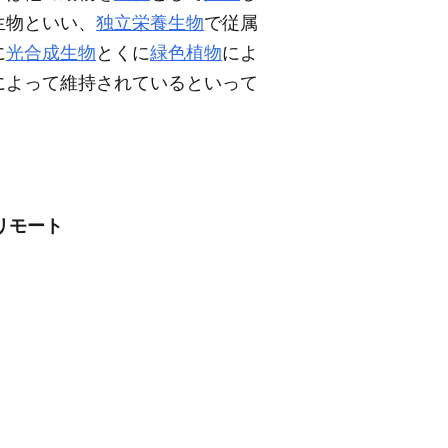
生物といい、
独立栄養生物
で従属
に
光合成生物
とくに
緑色植物
によ
によって維持されているといって
リモート