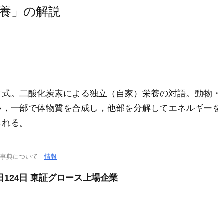
養」の解説
方式。二酸化炭素による独立（自家）栄養の対語。動物
い，一部で体物質を合成し，他部を分解してエネルギー
られる。
学事典について
情報
124日 東証グロース上場企業