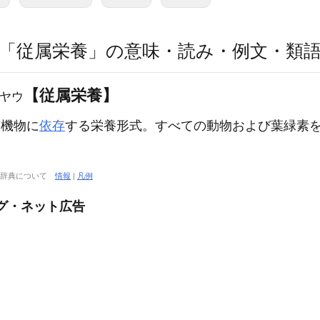
「従属栄養」の意味・読み・例文・類
【従属栄養】
ヤウ
機物に
依存
する栄養形式。すべての動物および葉緑素
大辞典について
情報
|
凡例
ング・ネット広告