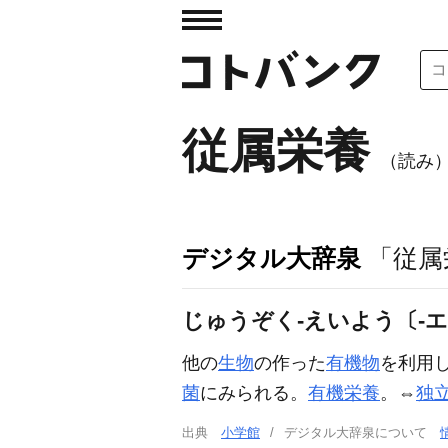
従属栄養
（読み
デジタル大辞泉
「従属
じゅうぞく‐えいよう〔‐
他の
生物
の作った
有機物
を利用
菌
にみられる。
有機栄養
。⇔
独
出典
小学館
デジタル大辞泉について