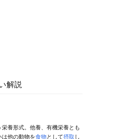
い解説
う栄養形式。他養、有機栄養とも
いは他の動物を
食物
として
摂取
し