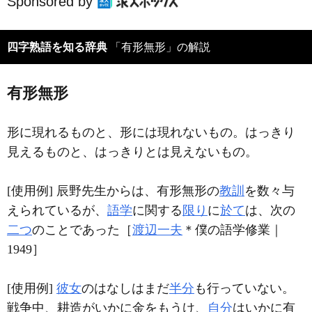
Sponsored by
四字熟語を知る辞典
「有形無形」の解説
有形無形
形に現れるものと、形には現れないもの。はっきり
見えるものと、はっきりとは見えないもの。
[使用例] 辰野先生からは、有形無形の
教訓
を数々与
えられているが、
語学
に関する
限り
に
於て
は、次の
二つ
のことであった［
渡辺一夫
＊僕の語学修業｜
1949］
[使用例]
彼女
のはなしはまだ
半分
も行っていない。
戦争中、耕造がいかに金をもうけ、
自分
はいかに有