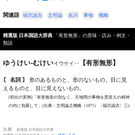
関連語
福沢諭吉
文明論
名詞
事物
概略
精選版 日本国語大辞典
「有形無形」の意味・読み・例文・
類語
ゆうけい‐むけい
【有形無形】
イウケイ‥
〘 名詞 〙
形のあるものと、形のないもの。目に見
えるものと、目に見えないもの。
[初出の実例]「有形無形の別なく、天地間の事物を悉皆人の精神
の内に包羅して」(出典：文明論之概略（1875）〈福沢諭吉〉三)
出典
精選版 日本国語大辞典