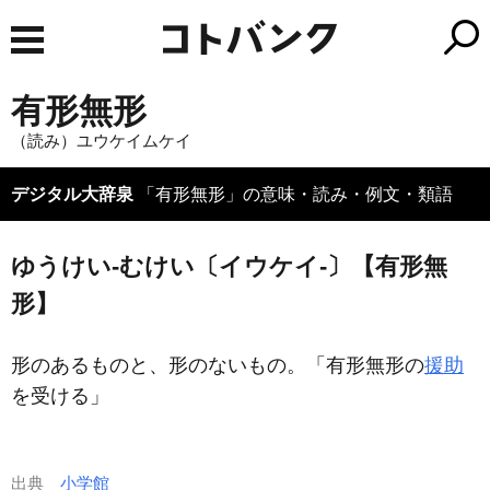
有形無形
（読み）ユウケイムケイ
デジタル大辞泉
「有形無形」の意味・読み・例文・類語
ゆうけい‐むけい〔イウケイ‐〕【有形無
形】
形のあるものと、形のないもの。「
有形無形
の
援助
を受ける」
出典
小学館