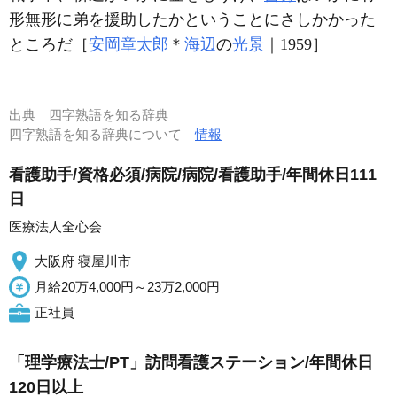
形無形に弟を援助したかということにさしかかった
ところだ［
安岡章太郎
＊
海辺
の
光景
｜1959］
出典
四字熟語を知る辞典
四字熟語を知る辞典について
情報
看護助手/資格必須/病院/病院/看護助手/年間休日111
日
医療法人全心会
大阪府 寝屋川市
月給20万4,000円～23万2,000円
正社員
「理学療法士/PT」訪問看護ステーション/年間休日
120日以上