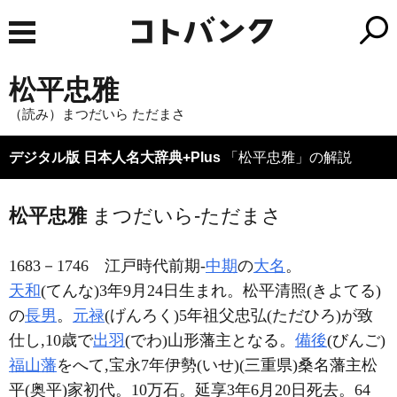
松平忠雅
（読み）まつだいら ただまさ
デジタル版 日本人名大辞典+Plus
「松平忠雅」の解説
松平忠雅
まつだいら-ただまさ
1683－1746
江戸時代前期-
中期
の
大名
。
天和
(てんな)3年9月24日生まれ。松平清照(きよてる)
の
長男
。
元禄
(げんろく)5年祖父忠弘(ただひろ)が致
仕し,10歳で
出羽
(でわ)山形藩主となる。
備後
(びんご)
福山藩
をへて,宝永7年伊勢(いせ)(三重県)桑名藩主松
平(奥平)家初代。10万石。延享3年6月20日死去。64