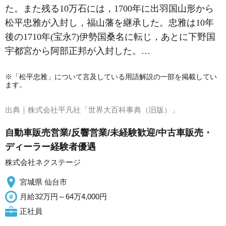
た。また残る10万石には，1700年に出羽国山形から
松平忠雅が入封し，福山藩を継承した。忠雅は10年
後の1710年(宝永7)伊勢国桑名に転じ，あとに下野国
宇都宮から阿部正邦が入封した。…
※「松平忠雅」について言及している用語解説の一部を掲載してい
ます。
出典｜
株式会社平凡社「世界大百科事典（旧版）」
自動車販売営業/反響営業/未経験歓迎/中古車販売・
ディーラー経験者優遇
株式会社ネクステージ
宮城県 仙台市
月給32万円～64万4,000円
正社員