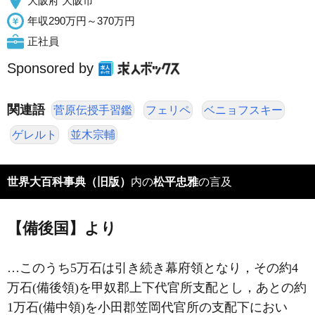
大阪府 大阪市
年収290万円～370万円
正社員
Sponsored by
関連語
菅原伝授手習鑑
フェリペ
ベニョフスキー
ゲレルト
並木宗輔
世界大百科事典（旧版）
内の
松平忠雅
の言及
【備後国】より
…このうち5万石は引き続き幕府領となり，その約4
万石(備後領)を甲奴郡上下代官所支配とし，あとの約
1万石(備中領)を小田郡笠岡代官所の支配下におい