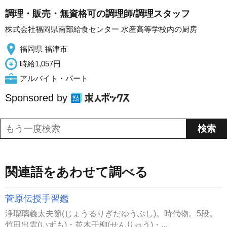
調理・販売・無資格可の調理師/調理スタッフ
株式会社福岡県南部給食センター 水産高等学校内の厨房
福岡県 福津市
時給1,057円
アルバイト・パート
Sponsored by
関連語をあわせて調べる
菅原伝授手習鑑
浄瑠璃義太夫節(じょうるりぎだゆうぶし)。時代物。5段。
竹田出雲(いずも)・並木千柳(せんりゅう)・...