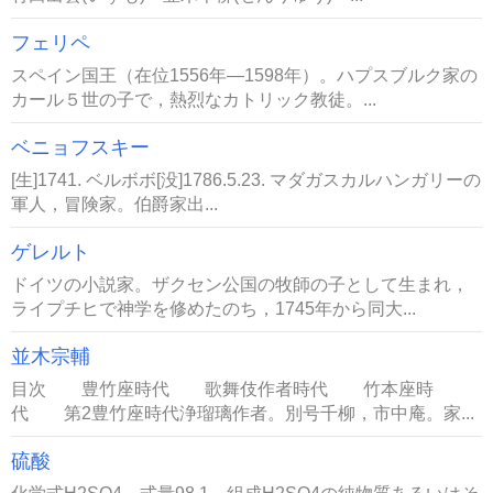
フェリペ
スペイン国王（在位1556年―1598年）。ハプスブルク家の
カール５世の子で，熱烈なカトリック教徒。...
ベニョフスキー
[生]1741. ベルボボ[没]1786.5.23. マダガスカルハンガリーの
軍人，冒険家。伯爵家出...
ゲレルト
ドイツの小説家。ザクセン公国の牧師の子として生まれ，
ライプチヒで神学を修めたのち，1745年から同大...
並木宗輔
目次 豊竹座時代 歌舞伎作者時代 竹本座時
代 第2豊竹座時代浄瑠璃作者。別号千柳，市中庵。家...
硫酸