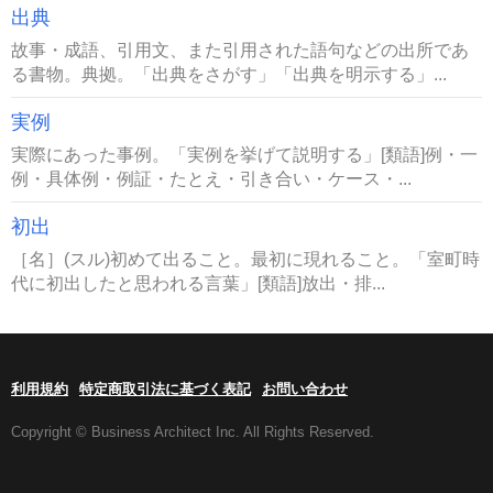
出典
故事・成語、引用文、また引用された語句などの出所であ
る書物。典拠。「出典をさがす」「出典を明示する」...
実例
実際にあった事例。「実例を挙げて説明する」[類語]例・一
例・具体例・例証・たとえ・引き合い・ケース・...
初出
［名］(スル)初めて出ること。最初に現れること。「室町時
代に初出したと思われる言葉」[類語]放出・排...
利用規約
特定商取引法に基づく表記
お問い合わせ
Copyright © Business Architect Inc. All Rights Reserved.