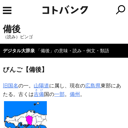
備後
（読み）ビンゴ
デジタル大辞泉
「備後」の意味・読み・例文・類語
びんご【備後】
旧国名
の一。
山陽道
に属し、現在の
広島県
東部にあ
きび
たる。古くは
吉備
国の
一部
。
備州
。