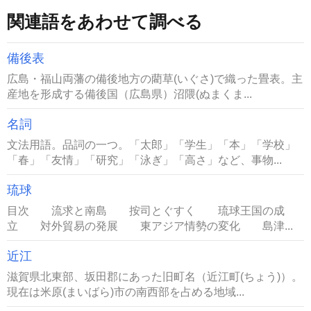
関連語をあわせて調べる
備後表
広島・福山両藩の備後地方の藺草(いぐさ)で織った畳表。主
産地を形成する備後国（広島県）沼隈(ぬまくま...
名詞
文法用語。品詞の一つ。「太郎」「学生」「本」「学校」
「春」「友情」「研究」「泳ぎ」「高さ」など、事物...
琉球
目次 流求と南島 按司とぐすく 琉球王国の成
立 対外貿易の発展 東アジア情勢の変化 島津...
近江
滋賀県北東部、坂田郡にあった旧町名（近江町(ちょう)）。
現在は米原(まいばら)市の南西部を占める地域...