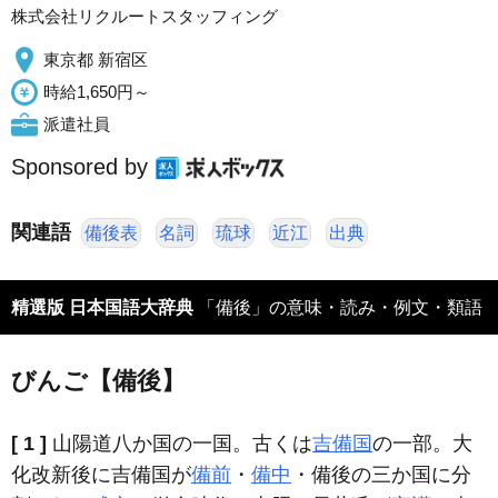
株式会社リクルートスタッフィング
東京都 新宿区
時給1,650円～
派遣社員
Sponsored by
関連語
備後表
名詞
琉球
近江
出典
精選版 日本国語大辞典
「備後」の意味・読み・例文・類語
びんご【備後】
[ 1 ]
山陽道八か国の一国。古くは
吉備国
の一部。大
化改新後に吉備国が
備前
・
備中
・備後の三か国に分