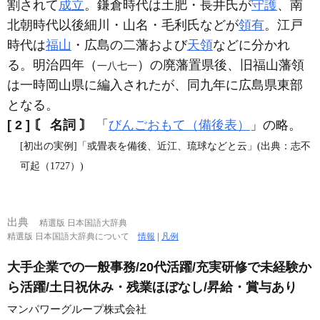
割されて
成立
。鎌倉時代は土肥・長井氏が
守護
、南
北朝時代以後細川・山名・毛利氏などが
領有
。江戸
時代は
福山
・広島の二藩および
天領
などに分かれ
る。明治四年（
）の廃藩置県後、旧福山藩領
一八七一
は一時岡山県に編入されたが、同九年に広島県東部
となる。
[ 2 ]
〘 名詞 〙
「
びんごおもて（備後表）
」の略。
[初出の実例]「或畳表を備後、近江、琉球などと云」(出典：志不
可起（1727）)
出典
精選版 日本国語大辞典
精選版 日本国語大辞典について
情報
|
凡例
大手企業での一般事務/20代活躍/充実研修で未経験か
ら活躍/土日祝休み・残業ほぼなし/昇給・賞与あり
マンパワーグループ株式会社