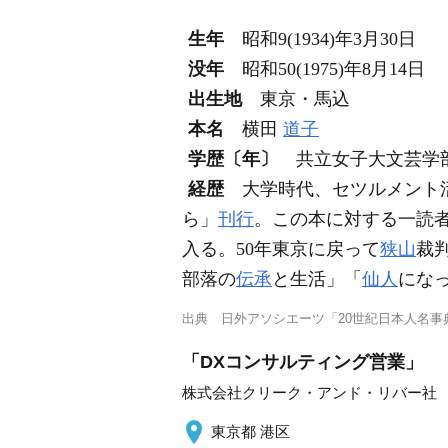
生年
昭和9(1934)年3月30日
没年
昭和50(1975)年8月14日
出生地
東京・馬込
本名
横田
道子
学歴〔年〕
共立女子大文芸学
経歴
大学時代、セツルメント
ら」
刊行
。この本に対する一読
入る。50年東京に戻って
狭山
裁
部落の
伝承
と生活」「
仙人
にな
出典
日外アソシエーツ「20世紀日本人名事典
「DXコンサルティング営業」
株式会社クリーク・アンド・リバー社
東京都 港区