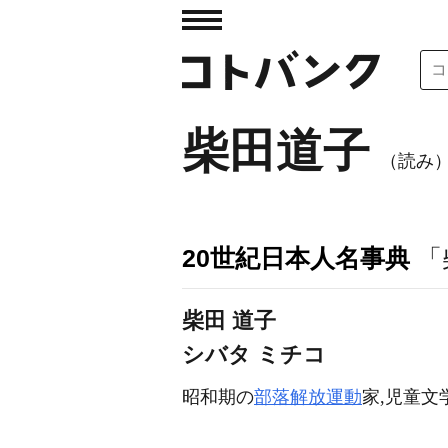
柴田道子
（読み）
20世紀日本人名事典
「
柴田 道子
シバタ ミチコ
昭和期の
部落解放運動
家,児童文