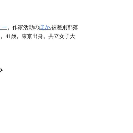
ュー
。作家活動の
ほか
,被差別部落
去。41歳。東京出身。共立女子大
み