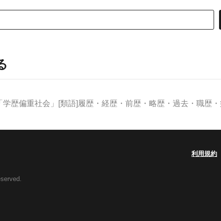
る
学歴偏重社会」[類語]履歴・経歴・前歴・略歴・過去・職歴・病歴
利用規約
eserved.