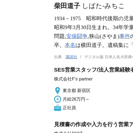
柴田道子
しばた-みちこ
1934－1975
昭和時代後期の児童
昭和9年3月30日生まれ。34
問題,
安保闘争
,狭山(さやま)
事件
卒。
本名
は横田道子。遺稿集に
出典
講談社
デジタル版 日本人名大辞典
SES営業スタッフ/法人営業経
株式会社F's partner
東京都 新宿区
月給26万円～
正社員
見積書の作成や入力を行う営業