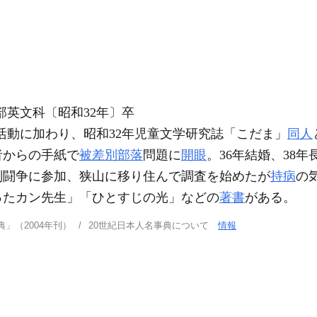
部英文科〔昭和32年〕卒
活動に加わり、昭和32年児童文学研究誌「こだま」
同人
者からの手紙で
被差別部落
問題に
開眼
。36年結婚、38
判闘争に参加、狭山に移り住んで調査を始めたが
持病
の
ったカン先生」「ひとすじの光」などの
著書
がある。
」（2004年刊）
20世紀日本人名事典について
情報