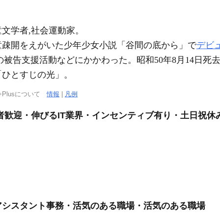
文学者,社会運動家。
年学童疎開をえがいた少年少女小説「谷間の底から」で
デビ
の被告支援活動などにかかわった。昭和50年8月14日死
「ひとすじの光」。
+Plusについて
情報
|
凡例
験者歓迎・伸びるIT業界・インセンティブ有り・土日祝休
アシスタント事務・活気のある職場・活気のある職場