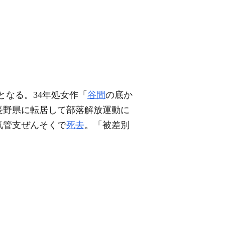
となる。34年処女作「
谷間
の底か
年長野県に転居して部落解放運動に
気管支ぜんそくで
死去
。「被差別