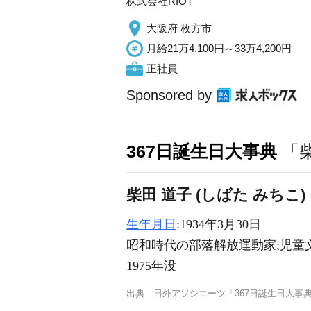
株式会社RIOT
大阪府 枚方市
月給21万4,100円～33万4,200円
正社員
Sponsored by
367日誕生日大事典
「
柴田 道子 (しばた みちこ)
生年月日
:1934年3月30日
昭和時代の部落解放運動家;児童
1975年没
出典
日外アソシエーツ「367日誕生日大事