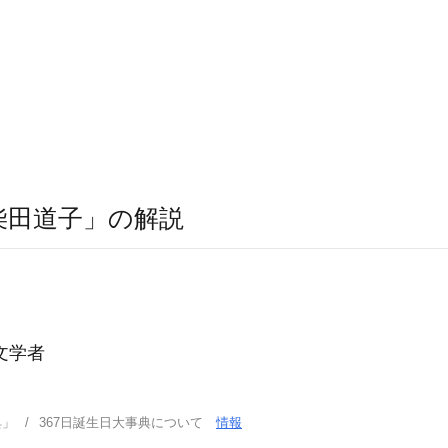
柴田道子」の解説
文学者
典」
367日誕生日大事典について
情報