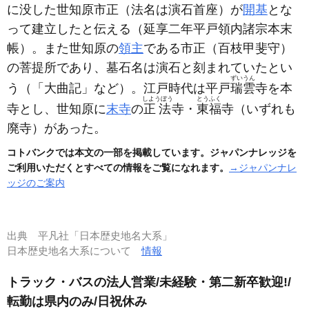
に没した世知原市正
（法名は演石首座）
が
開基
とな
って建立したと伝える
（延享二年平戸領内諸宗本末
帳）
。また世知原の
領主
である市正
（百枝甲斐守）
の菩提所であり、墓石名は演石と刻まれていたとい
ずいうん
う
（「大曲記」など）
。江戸時代は平戸
瑞雲
寺を本
しようぼう
とうふく
寺とし、世知原に
末寺
の
正法
寺・
東福
寺
（いずれも
廃寺）
があった。
コトバンクでは本文の一部を掲載しています。ジャパンナレッジを
ご利用いただくとすべての情報をご覧になれます。
→ジャパンナレ
ッジのご案内
出典
平凡社「日本歴史地名大系」
日本歴史地名大系について
情報
トラック・バスの法人営業/未経験・第二新卒歓迎!/
転勤は県内のみ/日祝休み