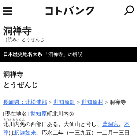
洞禅寺
（読み）とうぜんじ
日本歴史地名大系
「洞禅寺」の解説
洞禅寺
とうぜんじ
長崎県：北松浦郡
世知原町
世知原村
洞禅寺
[現在地名]
世知原
町北川内免
きたがわちめん
北川内免
の西部にある。大仙山と号し、
曹洞宗
。
本
尊
は
釈迦如来
。応永二年
（一三九五）
一二月一三日