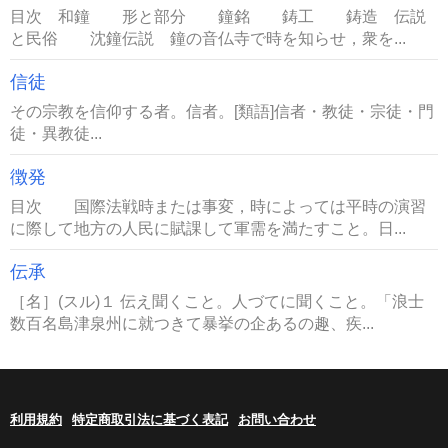
目次 和鐘 形と部分 鐘銘 鋳工 鋳造 伝説
と民俗 沈鐘伝説 鐘の音仏寺で時を知らせ，衆を...
信徒
その宗教を信仰する者。信者。[類語]信者・教徒・宗徒・門
徒・異教徒...
徴発
目次 国際法戦時または事変，時によっては平時の演習
に際して地方の人民に賦課して軍需を満たすこと。日...
伝承
［名］(スル)１ 伝え聞くこと。人づてに聞くこと。「浪士
数百名島津泉州に就つきて暴挙の企あるの趣、疾...
利用規約
特定商取引法に基づく表記
お問い合わせ