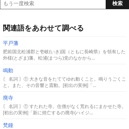
関連語をあわせて調べる
平戸藩
肥前国北松浦郡と壱岐(いき)国（ともに長崎県）を領有した
外様(とざま)藩。松浦(まつら)党のなかから...
鳴動
〘 名詞 〙① 大きな音をたててゆれ動くこと。鳴りうごくこ
と。また、その音響と震動。[初出の実例]「...
廃寺
〘 名詞 〙① すたれた寺。住僧がなく荒れるにまかせた寺。
[初出の実例]「新に焼亡するの廃寺(ハイジ...
梵鐘