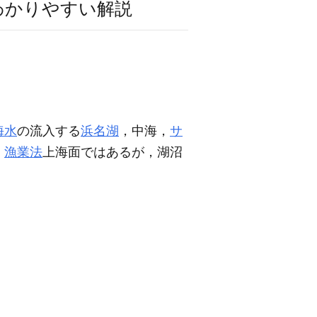
わかりやすい解説
海水
の流入する
浜名湖
，中海，
サ
，
漁業法
上海面ではあるが，湖沼