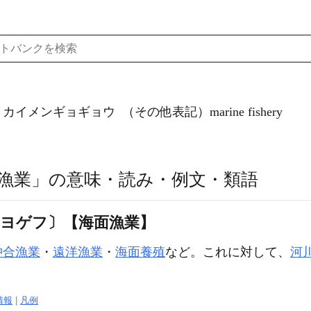
）カイメンギョギョウ
（その他表記）marine fishery
漁業」の意味・読み・例文・類語
ギヨゲフ〕【海面漁業】
沖合漁業
・
遠洋漁業
・
海面養殖
など。これに対して、
河
情報
|
凡例