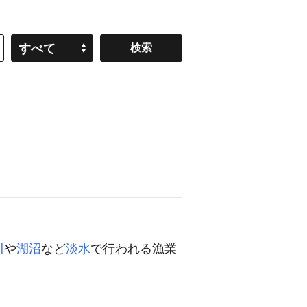
すべて
川
や
湖沼
など
淡水
で行われる漁業