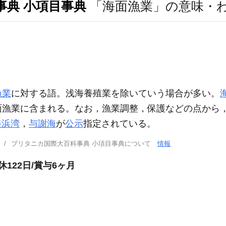
事典 小項目事典
「海面漁業」の意味・
漁業
に対する語。浅海養殖業を除いていう場合が多い。
面漁業に含まれる。なお，漁業調整，保護などの点から
美浜湾
，
与謝海
が
公示
指定されている。
ブリタニカ国際大百科事典 小項目事典について
情報
122日/賞与6ヶ月