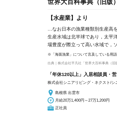
世界大百科事典（旧版
【水産業】より
…なお日本の漁業種類別生産高を
生産水域は北半球であり，太平洋
場豊度が際立って高い水域で，ソ
※「海面漁業」について言及している用語
出典｜
株式会社平凡社「世界大百科事典（旧
「年休120以上」入居相談員・営
株式会社シニアリビング・ネクスト/シ
島根県 出雲市
月給20万1,400円～27万1,200円
正社員