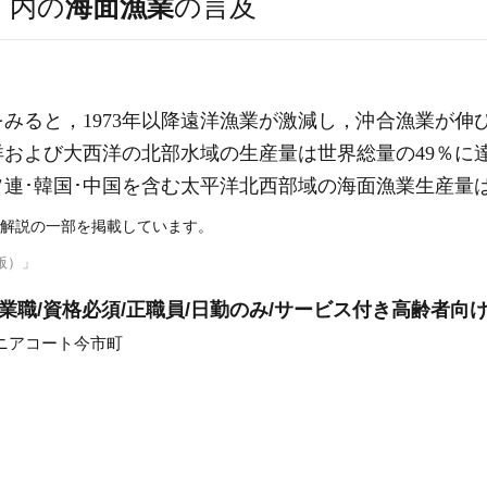
）
内の
海面漁業
の言及
みると，1973年以降遠洋漁業が激減し，沖合漁業が伸び
および大西洋の北部水域の生産量は世界総量の49％に
連･韓国･中国を含む太平洋北西部域の海面漁業生産量は
解説の一部を掲載しています。
版）」
業職/資格必須/正職員/日勤のみ/サービス付き高齢者向
ニアコート今市町