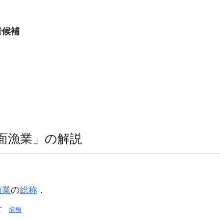
者候補
面漁業」の解説
殖業
の
総称
．
いて
情報