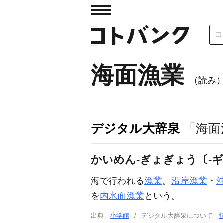
海面漁業
（読み
デジタル大辞泉
「海面
かいめん‐ぎょぎょう〔‐
海で行われる
漁業
。
沿岸漁業
・
を
内水面漁業
という。
出典
小学館
デジタル大辞泉について