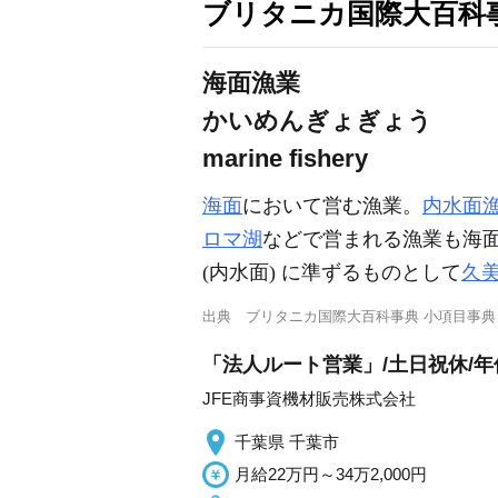
ブリタニカ国際大百科
海面漁業
かいめんぎょぎょう
marine fishery
海面
において営む漁業。
内水面
ロマ湖
などで営まれる漁業も海
(内水面) に準ずるものとして
久
出典
ブリタニカ国際大百科事典 小項目事典
「法人ルート営業」/土日祝休/年休
JFE商事資機材販売株式会社
千葉県 千葉市
月給22万円～34万2,000円