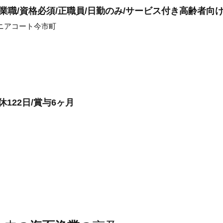
業職/資格必須/正職員/日勤のみ/サービス付き高齢者向
ニアコート今市町
122日/賞与6ヶ月