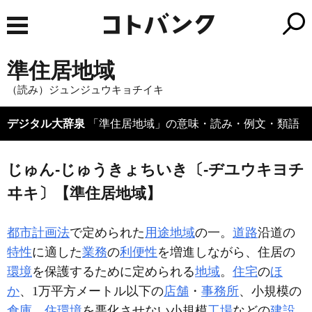
準住居地域
（読み）ジュンジュウキョチイキ
デジタル大辞泉
「準住居地域」の意味・読み・例文・類語
じゅん‐じゅうきょちいき〔‐ヂユウキヨチ
ヰキ〕【準住居地域】
都市計画法
で定められた
用途地域
の一。
道路
沿道の
特性
に適した
業務
の
利便性
を増進しながら、住居の
環境
を保護するために定められる
地域
。
住宅
の
ほ
か
、1万平方メートル以下の
店舗
・
事務所
、小規模の
倉庫
、
住環境
を悪化させない小規模
工場
などの
建設