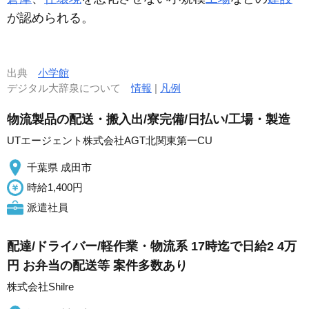
が認められる。
出典
小学館
デジタル大辞泉について
情報
|
凡例
物流製品の配送・搬入出/寮完備/日払い/工場・製造
UTエージェント株式会社AGT北関東第一CU
千葉県 成田市
時給1,400円
派遣社員
配達/ドライバー/軽作業・物流系 17時迄で日給2 4万
円 お弁当の配送等 案件多数あり
株式会社Shilre