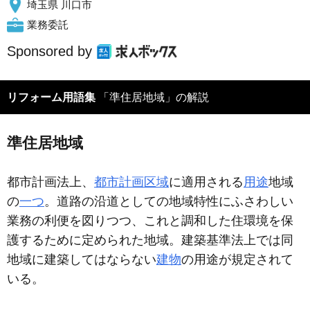
埼玉県 川口市
業務委託
Sponsored by
リフォーム用語集
「準住居地域」の解説
準住居地域
都市計画法上、
都市計画区域
に適用される
用途
地域
の
一つ
。道路の沿道としての地域特性にふさわしい
業務の利便を図りつつ、これと調和した住環境を保
護するために定められた地域。建築基準法上では同
地域に建築してはならない
建物
の用途が規定されて
いる。