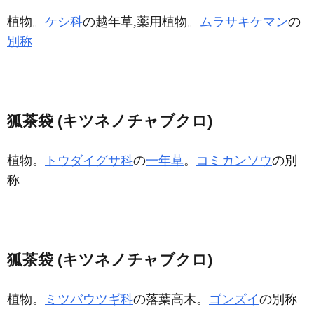
植物。
ケシ科
の越年草,薬用植物。
ムラサキケマン
の
別称
狐茶袋 (キツネノチャブクロ)
植物。
トウダイグサ科
の
一年草
。
コミカンソウ
の別
称
狐茶袋 (キツネノチャブクロ)
植物。
ミツバウツギ科
の落葉高木。
ゴンズイ
の別称