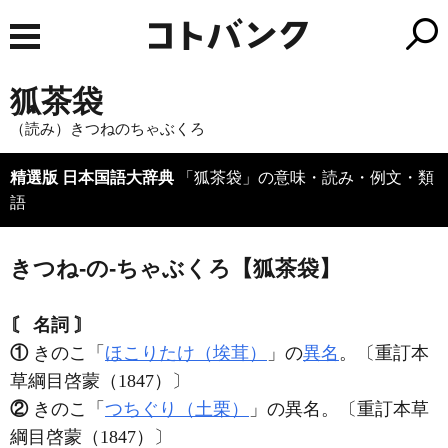
狐茶袋
（読み）きつねのちゃぶくろ
精選版 日本国語大辞典
「狐茶袋」の意味・読み・例文・類
語
きつね‐の‐ちゃぶくろ【狐茶袋】
〘 名詞 〙
①
きのこ「
ほこりたけ（埃茸）
」の
異名
。〔重訂本
草綱目啓蒙（1847）〕
②
きのこ「
つちぐり（土栗）
」の異名。〔重訂本草
綱目啓蒙（1847）〕