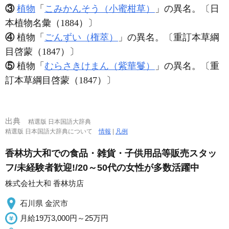
③
植物
「
こみかんそう（小蜜柑草）
」の異名。〔日
本植物名彙（1884）〕
④
植物「
ごんずい（権萃）
」の異名。〔重訂本草綱
目啓蒙（1847）〕
⑤
植物「
むらさきけまん（紫華鬘）
」の異名。〔重
訂本草綱目啓蒙（1847）〕
出典
精選版 日本国語大辞典
精選版 日本国語大辞典について
情報
|
凡例
香林坊大和での食品・雑貨・子供用品等販売スタッ
フ/未経験者歓迎!/20～50代の女性が多数活躍中
株式会社大和 香林坊店
石川県 金沢市
月給19万3,000円～25万円