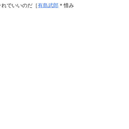
それでいいのだ［
有島武郎
＊惜み