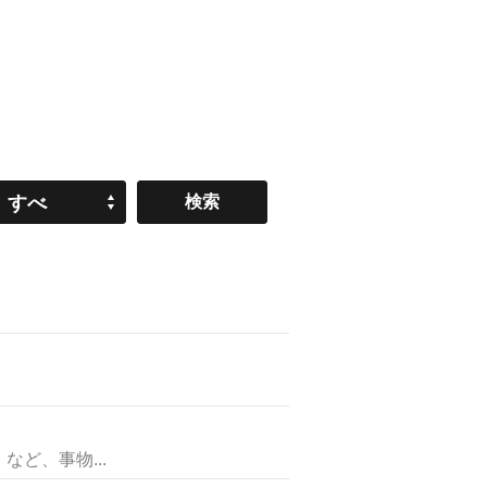
すべ
て
ど、事物...