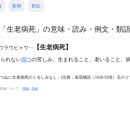
典
実例
初出
「生老病死」の意味・読み・例文・類
【生老病死】
ウラウビャウ‥
られない
四つ
の苦しみ。生まれること、老いること、
つゐに生老病死のくるしみなし」(出典：栄花物語（1028‐92頃）玉のう
大辞典について
情報
|
凡例