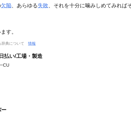
の
欠陥
、あらゆる
失敗
、それを十分に噛みしめてみれば
います。
る辞典について
情報
日払い/工場・製造
一CU
バー