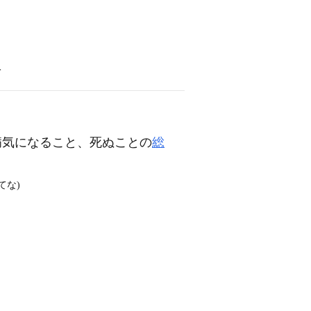
語
病気になること、死ぬことの
総
てな)