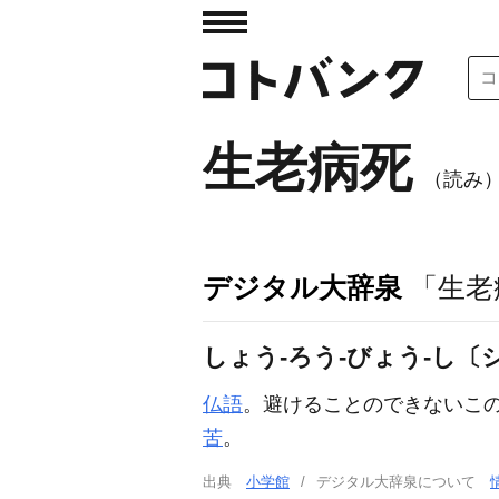
生老病死
（読み
デジタル大辞泉
「生老
しょう‐ろう‐びょう‐し
仏語
。避けることのできないこ
苦
。
出典
小学館
デジタル大辞泉について