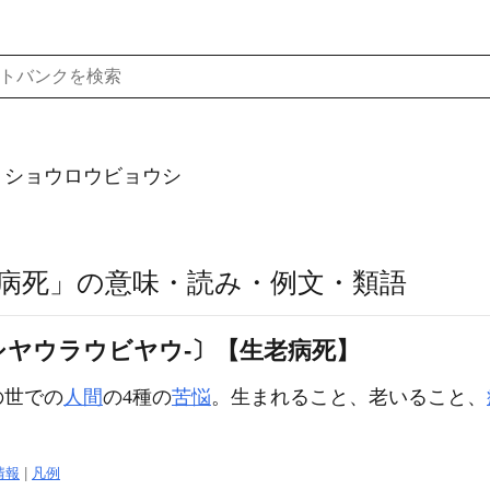
）ショウロウビョウシ
病死」の意味・読み・例文・類語
〔シヤウラウビヤウ‐〕【生老病死】
の世での
人間
の4種の
苦悩
。生まれること、老いること、
情報
|
凡例