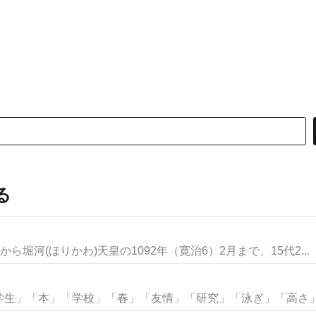
る
ら堀河(ほりかわ)天皇の1092年（寛治6）2月まで、15代2...
生」「本」「学校」「春」「友情」「研究」「泳ぎ」「高さ」な