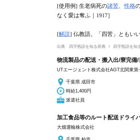
[使用例] 生老病死の
諸苦
、
性格
なく愛は奪ふ｜1917］
[
解説
] 仏教語。「四苦」ともい
出典
四字熟語を知る辞典
四字熟語を知
物流製品の配送・搬入出/寮完備/
UTエージェント株式会社AGT北関東第
千葉県 成田市
時給1,400円
派遣社員
加工食品等のルート配送ドライ
大畑運輸株式会社
千葉県 柏市