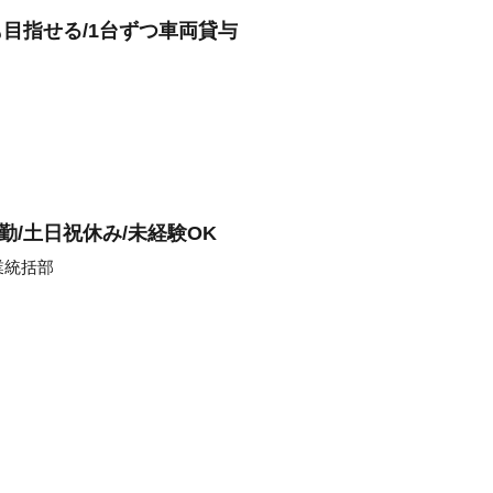
も目指せる/1台ずつ車両貸与
勤/土日祝休み/未経験OK
業統括部