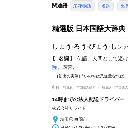
関連語
栄花物語
名詞
出
精選版 日本国語大辞典
しょう‐ろう‐びょう‐し
シャ
〘 名詞 〙
仏語。人間として避け
称
。四苦。
[初出の実例]「いのちは又無量なれば、
出典
精選版 日本国語大辞典
精選版 日本国語
14時までの法人配送ドライバー
株式会社リライド
埼玉県 白岡市
日給1万1,000円～2万3,000円