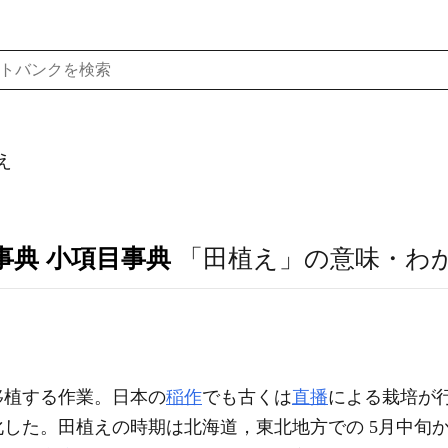
え
事典 小項目事典
「田植え」の意味・わ
移植する作業。日本の
稲作
でも古くは
直播
による栽培が
した。田植えの時期は北海道，東北地方での 5月中旬か