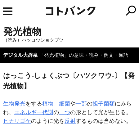
発光植物
（読み）ハッコウショクブツ
デジタル大辞泉
「発光植物」の意味・読み・例文・類語
はっこう‐しょくぶつ〔ハツクワウ‐〕【発
光植物】
生物発光
をする
植物
。
細菌
や
一部
の
担子菌類
にみら
れ、
エネルギー代謝
の
一つ
の形として光が生じる。
ヒカリゴケ
のように光を
反射
するものは含めない。