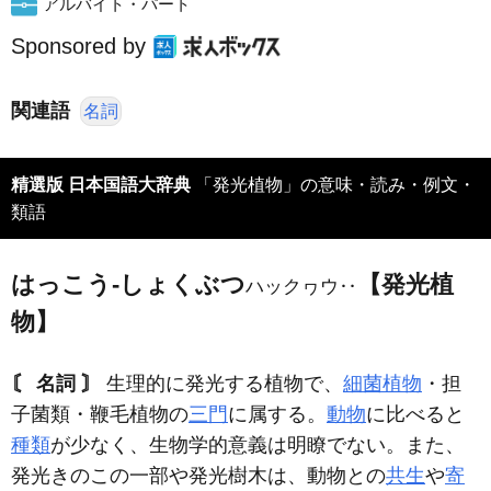
アルバイト・パート
Sponsored by
関連語
名詞
精選版 日本国語大辞典
「発光植物」の意味・読み・例文・
類語
はっこう‐しょくぶつ
【発光植
ハックヮウ‥
物】
〘 名詞 〙
生理的に発光する植物で、
細菌植物
・担
子菌類・鞭毛植物の
三門
に属する。
動物
に比べると
種類
が少なく、生物学的意義は明瞭でない。また、
発光きのこの一部や発光樹木は、動物との
共生
や
寄