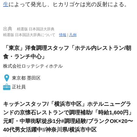
生
によって発光し、ヒカリゴケは光の反射による。
出典
精選版 日本国語大辞典
精選版 日本国語大辞典について
情報
|
凡例
「東京」洋食調理スタッフ「ホテル内レストラン/朝
食・ランチ中心」
株式会社ロッテシティホテル
東京都 墨田区
正社員
キッチンスタッフ/「横浜市中区」ホテルニューグラ
ンドの京懐石レストランで調理補助/「時給1,600円」
元町・中華街駅徒歩1分#調理経験/ブランクOK×20〜
40代男女活躍中!/神奈川県/横浜市中区