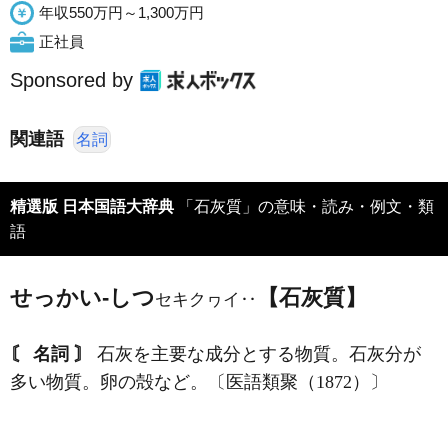
年収550万円～1,300万円
正社員
Sponsored by
関連語
名詞
精選版 日本国語大辞典
「石灰質」の意味・読み・例文・類
語
せっかい‐しつ
【石灰質】
セキクヮイ‥
〘 名詞 〙
石灰を主要な成分とする物質。石灰分が
多い物質。卵の殻など。〔医語類聚（1872）〕