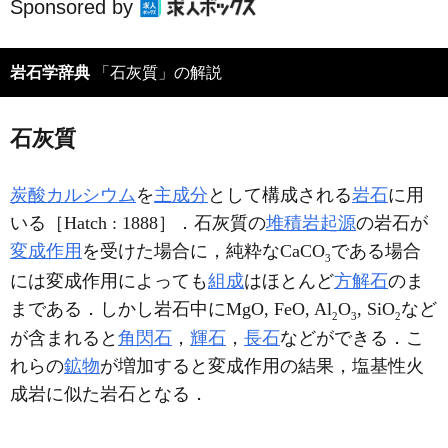
Sponsored by
岩石学辞典
「石灰質」の解説
石灰質
炭酸カルシウム
を
主成分
として構成される
岩石
に用
いる［Hatch : 1888］．石灰質の
堆積岩起源
の岩石が
変成作用
を受けた場合に，純粋なCaCO
である場合
3
には変成作用によっても
組成
はほとんど
方解石
のま
まである．しかし岩石中にMgO, FeO, Al
O
, SiO
など
2
3
2
が含まれると
角閃石
，
輝石
，
長石
などができる．こ
れらの
鉱物
が増加すると変成作用の結果，塩基性火
成岩に似た岩石となる．