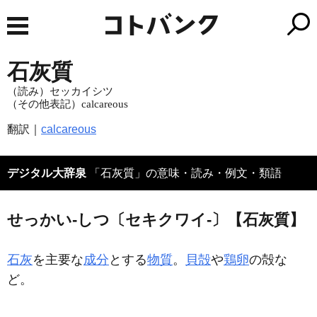
石灰質
（読み）セッカイシツ
（その他表記）calcareous
翻訳｜
calcareous
デジタル大辞泉
「石灰質」の意味・読み・例文・類語
せっかい‐しつ〔セキクワイ‐〕【石灰質】
石灰
を主要な
成分
とする
物質
。
貝殻
や
鶏卵
の殻な
ど。