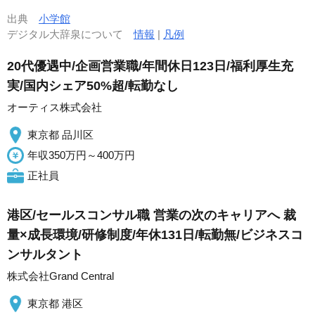
出典
小学館
デジタル大辞泉について
情報
|
凡例
20代優遇中/企画営業職/年間休日123日/福利厚生充
実/国内シェア50%超/転勤なし
オーティス株式会社
東京都 品川区
年収350万円～400万円
正社員
港区/セールスコンサル職 営業の次のキャリアへ 裁
量×成長環境/研修制度/年休131日/転勤無/ビジネスコ
ンサルタント
株式会社Grand Central
東京都 港区