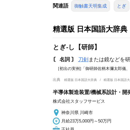
関連語
御触書天明集成
とぎ
精選版 日本国語大辞典
とぎ‐し【研師】
〘 名詞 〙
刀剣
または鏡などを
[初出の実例]「御研師佐柄木彌太郎儀、
出典
精選版 日本国語大辞典
精選版 日本国語
半導体製造装置/機械系設計・開発/
株式会社スタッフサービス
神奈川県 川崎市
月給23万5,000円～50万円
正社員