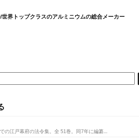
場/世界トップクラスのアルミニウムの総合メーカー
る
) 年までの江戸幕府の法令集。全 51巻。同7年に編纂...