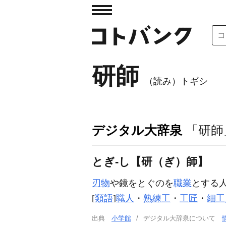
研師
（読み）トギシ
デジタル大辞泉
「研師
とぎ‐し【研（ぎ）師】
刃物
や鏡をとぐのを
職業
とする
[
類語
]
職人
・
熟練工
・
工匠
・
細工
出典
小学館
デジタル大辞泉について