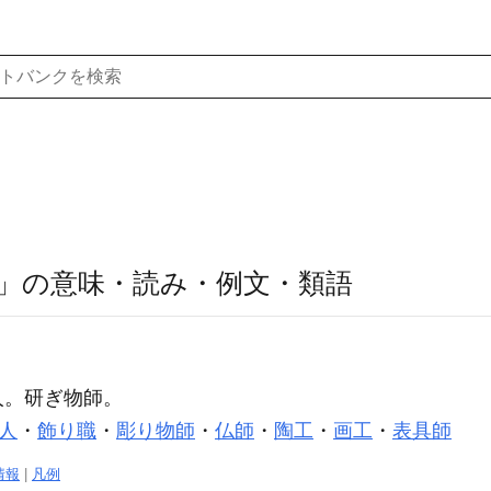
」の意味・読み・例文・類語
人。研ぎ物師。
人
・
飾り職
・
彫り物師
・
仏師
・
陶工
・
画工
・
表具師
情報
|
凡例