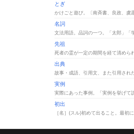
とぎ
かけごと遊び。〔南斉書、良政、虞愿
名詞
文法用語。品詞の一つ。「太郎」「学
先祖
死者の霊が一定の期間を経て清められ
出典
故事・成語、引用文、また引用された
実例
実際にあった事例。「実例を挙げて説
初出
［名］(スル)初めて出ること。最初に