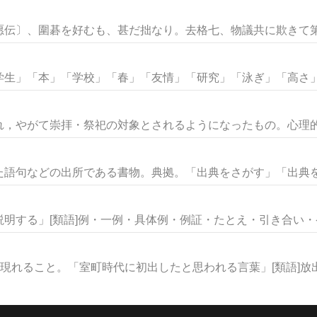
伝〕、圍碁を好むも、甚だ拙なり。去格七、物議共に欺きて第三
生」「本」「学校」「春」「友情」「研究」「泳ぎ」「高さ」な
，やがて崇拝・祭祀の対象とされるようになったもの。心理的に
語句などの出所である書物。典拠。「出典をさがす」「出典を明
明する」[類語]例・一例・具体例・例証・たとえ・引き合い・ケー
現れること。「室町時代に初出したと思われる言葉」[類語]放出・