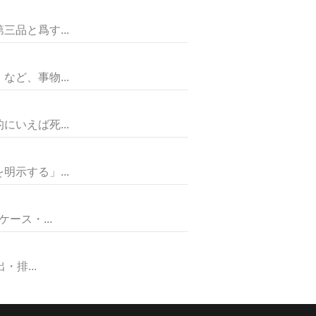
品と爲す...
ど、事物...
いえば死...
示する」...
ス・...
排...