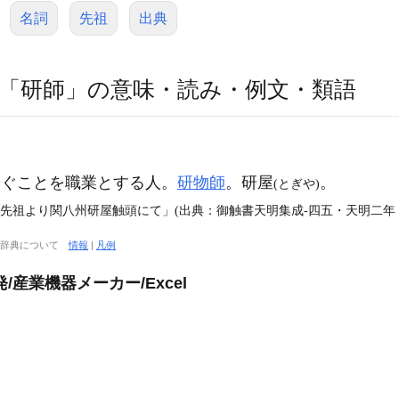
名詞
先祖
出典
「研師」の意味・読み・例文・類語
研ぐことを職業とする人。
研物師
。研屋
。
(とぎや)
先祖より関八州研屋触頭にて」(出典：御触書天明集成‐四五・天明二年（1
大辞典について
情報
|
凡例
産業機器メーカー/Excel