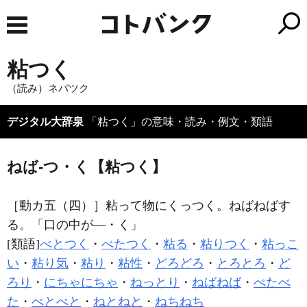
粘つく
（読み）ネバツク
デジタル大辞泉
「粘つく」の意味・読み・例文・類語
ねば‐つ・く【粘つく】
［動カ五（四）］
粘って物にくっつく。ねばねばす
る。「口の中が―・く」
[類語]
べとつく
・
べたつく
・
粘る
・
粘りつく
・
粘っこ
い
・
粘り気
・
粘り
・
粘性
・
どろどろ
・
とろとろ
・
ど
ろり
・
にちゃにちゃ
・
ねっとり
・
ねばねば
・
べたべ
た
・
べとべと
・
ねとねと
・
ねちねち