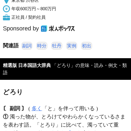
東京都 渋谷区
年収600万円～800万円
正社員 / 契約社員
Sponsored by
関連語
副詞
時分
牡丹
実例
初出
精選版 日本国語大辞典
「どろり」の意味・読み・例文・類
語
どろり
〘 副詞 〙
(
多く
「と」を伴って用いる )
①
濁った物が、とろけてやわらかくなっているさま
を表わす語。「とろり」に比べて、濁っていて重