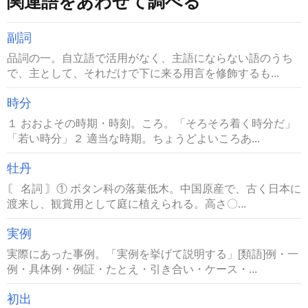
関連語をあわせて調べる
副詞
品詞の一。自立語で活用がなく、主語にならない語のうち
で、主として、それだけで下に来る用言を修飾するも...
時分
１ おおよその時期・時刻。ころ。「そろそろ着く時分だ」
「若い時分」２ 適当な時期。ちょうどよいころあ...
牡丹
〘 名詞 〙① ボタン科の落葉低木。中国原産で、古く日本に
渡来し、観賞用として庭に植えられる。高さ〇...
実例
実際にあった事例。「実例を挙げて説明する」[類語]例・一
例・具体例・例証・たとえ・引き合い・ケース・...
初出