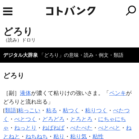
どろり
（読み）ドロリ
デジタル大辞泉
「どろり」の意味・読み・例文・類語
どろり
［副］
液体
が濃くて粘りけの強いさま。「
ペンキ
が
どろり
と流れ出る」
[
類語
]
粘っこい
・
粘る
・
粘つく
・
粘りつく
・
べたつ
く
・
べとつく
・
どろどろ
・
とろとろ
・
にちゃにち
ゃ
・
ねっとり
・
ねばねば
・
べたべた
・
べとべと
・
ね
とねと
・
ねちねち
・
粘り
・
粘り気
・
粘性