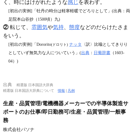
く、時にはけがれたような
感じ
を表わす。
[初出の実例]「牡丹の時分は軽寒軽暖でどろりとして」(出典：両
足院本山谷抄（1500頃）九)
②
転じて、
雰囲気
や
気持
、
態度
などのだらけたさま
をいう。
[初出の実例]「Dororito
ナッタ
〈訳〉比喩としてきりり
(ドロリト)
としていず無気力な人についていう」(
出典
：
日葡辞書
（1603‐
04）)
出典
精選版 日本国語大辞典
精選版 日本国語大辞典について
情報
|
凡例
生産・品質管理/電機機器メーカーでの半導体製造サ
ポートのお仕事/即日勤務可/生産・品質管理/一般事
務
株式会社パソナ