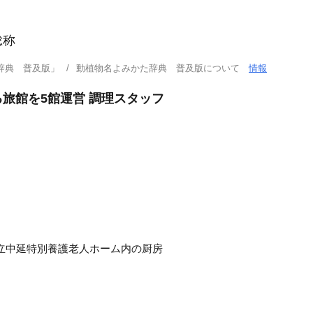
総称
辞典 普及版」
動植物名よみかた辞典 普及版について
情報
旅館を5館運営 調理スタッフ
立中延特別養護老人ホーム内の厨房