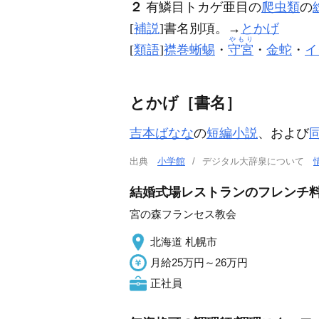
２
有鱗目トカゲ亜目の
爬虫類
の
[
補説
]書名別項。→
とかげ
やもり
[
類語
]
襟巻蜥蜴
・
守宮
・
金蛇
・
イ
とかげ［書名］
吉本ばなな
の
短編小説
、および
出典
小学館
デジタル大辞泉について
結婚式場レストランのフレンチ料
宮の森フランセス教会
北海道 札幌市
月給25万円～26万円
正社員