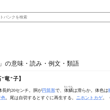
」の意味・読み・例文・類語
石
＝
竜
＝
子】
たいりん
体長約20センチ。胴が
円筒形
で、
体鱗
は滑らか。体色は
青色
。尾は自切するとすぐに再生する。
ニホントカゲ
。