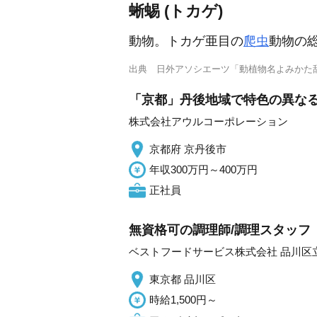
蜥蜴 (トカゲ)
動物。トカゲ亜目の
爬虫
動物の
出典
日外アソシエーツ「動植物名よみかた
「京都」丹後地域で特色の異なる
株式会社アウルコーポレーション
京都府 京丹後市
年収300万円～400万円
正社員
無資格可の調理師/調理スタッフ
ベストフードサービス株式会社 品川区
東京都 品川区
時給1,500円～