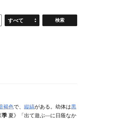
すべて
暗褐色
で、
縦縞
がある。幼体は
黒
《
季
夏》
「出て遊ぶ―に日蔭なか