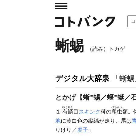
蜥蜴
（読み）トカゲ
デジタル大辞泉
「蜥蜴
とかげ【蜥
＝
蜴／蝘
＝
蜓／
ゆうりん
はちゅう
１
有鱗
目
スキンク
科の
爬虫
類。
地
に黄白色の縦縞が走り、尾は
りけり／
虚子
」