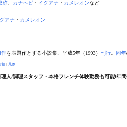
総称
。
カナヘビ
・
イグアナ
・
カメレオン
など。
グアナ
・
カメレオン
同作
を表題作とする小説集。平成5年（1993）
刊行
。
同年
情報
|
凡例
理人/調理スタッフ・本格フレンチ体験勤務も可能/年間休