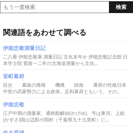
関連語をあわせて調べる
伊能忠敬測量日記
二八冊 伊能忠敬著 測量日記 文化末年か 伊能忠敬記念館 日
本学士院 寛政一二年の北海道測量から文化...
室町幕府
目次 幕政の推移 機構 財政 幕府の性格日本
中世の武家勢力による政体。足利幕府ともいう。その...
伊能忠敬
江戸中期の測量家。通称勘解由(かげゆ)。号は東河。上総
(かずさ)国山辺郡小関村（千葉県九十九里町）に...
佐土原城