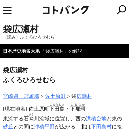
袋広瀬村
（読み）ふくろひろせむら
日本歴史地名大系
「袋広瀬村」の解説
袋広瀬村
ふくろひろせむら
宮崎県：宮崎郡
佐土原町
袋
広瀬村
しもたじま
しもなか
[現在地名]
佐土原町
下田島
・
下那珂
いしざき
東流する
石崎
川流域に位置し、西の
洪積台地
と東の
砂丘
との間に
沖積平野
が広がる。北は
下田島村
に接