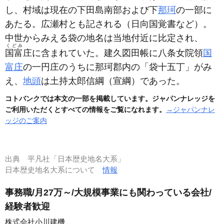
し、村域は現在の下田島南部および下
那珂
の一部に
あたる。広瀬村とも記される
（日向国覚書など）
。
中世からみえる袋の地名は当地付近に比定され、
くどみ
国富
庄に含まれていた。建久図田帳に八条女院領
国
富庄
の一円庄のうちに那珂郡内の「袋十五丁」がみ
え、
地頭
は土持太郎信綱
（宣綱）
であった。
コトバンクでは本文の一部を掲載しています。ジャパンナレッジを
ご利用いただくとすべての情報をご覧になれます。
→ジャパンナレ
ッジのご案内
出典
平凡社「日本歴史地名大系」
日本歴史地名大系について
情報
事務職/月27万～/大規模事業にも関わっている会社/
経験者歓迎
株式会社小川建機