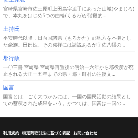
宮崎県宮崎市佐土原町上田島字追手にあった山城(やまじろ)
で、本丸をはじめ5つの曲輪(くるわ)が階段的...
土持氏
平安時代以降，日向国諸県（もろかた）郡地方を本拠とし
た豪族。田部姓。その発祥には諸説あるが宇佐八幡の...
郡行政
一〇三冊 宮崎県 宮崎県再置後の明治一六年から郡役所が廃
止される大正一五年までの県・郡・町村の往復文...
国富
国富とは、ごく大づかみには、一国の国民活動の結果とし
ての蓄積された成果をいう。かつては、国富は一国の...
利用規約
特定商取引法に基づく表記
お問い合わせ