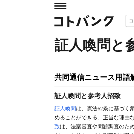
証人喚問と
共同通信ニュース用語
証人喚問と参考人招致
証人喚問
は、憲法62条に基づく
めることができる。正当な理由
致
は、法案審査や問題調査のた