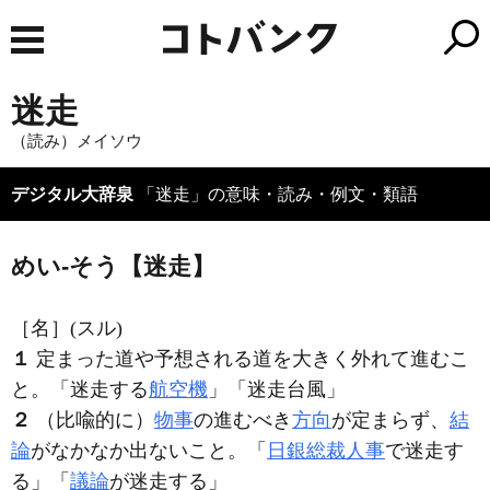
迷走
（読み）メイソウ
デジタル大辞泉
「迷走」の意味・読み・例文・類語
めい‐そう【迷走】
［名］
(スル)
１
定まった道や予想される道を大きく外れて進むこ
と。「
迷走
する
航空機
」「
迷走
台風」
２
（比喩的に）
物事
の進むべき
方向
が定まらず、
結
論
がなかなか出ないこと。「
日銀総裁人事
で
迷走
す
る」「
議論
が
迷走
する」