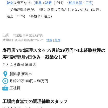
銃剣
は勇卒なり」(
出典
：
雑嚢
（1914）〈
桜井忠温
〉
二五
)
「労働運動全体が、〈略〉迷走してるんじゃないかね」(出典：
迷走（1976）〈秦恒平〉迷走)
出典
精選版 日本国語大辞典
精選版 日本国語大辞典について
情報
|
凡例
寿司店での調理スタッフ/月給29万円〜!未経験歓迎の
寿司調理/月9日休み・残業なし可
ことぶき寿司 亀田店
新潟県 新潟市
月給29万100円～50万円
正社員
工場内食堂での調理補助スタッフ