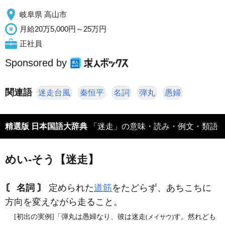
岐阜県 高山市
月給20万5,000円～25万円
正社員
Sponsored by
関連語
迷走台風
秦恒平
名詞
弾丸
愚婦
精選版 日本国語大辞典
「迷走」の意味・読み・例文・類語
めい‐そう【迷走】
〘 名詞 〙
定められた
道筋
をたどらず、あちこちに
方向を変えながら走ること。
[初出の実例]「弾丸は愚婦なり、彼は迷走
す。然れども
(メイサウ)