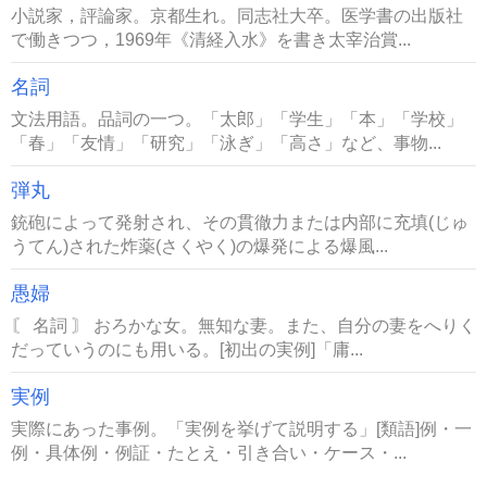
小説家，評論家。京都生れ。同志社大卒。医学書の出版社
で働きつつ，1969年《清経入水》を書き太宰治賞...
名詞
文法用語。品詞の一つ。「太郎」「学生」「本」「学校」
「春」「友情」「研究」「泳ぎ」「高さ」など、事物...
弾丸
銃砲によって発射され、その貫徹力または内部に充填(じゅ
うてん)された炸薬(さくやく)の爆発による爆風...
愚婦
〘 名詞 〙 おろかな女。無知な妻。また、自分の妻をへりく
だっていうのにも用いる。[初出の実例]「庸...
実例
実際にあった事例。「実例を挙げて説明する」[類語]例・一
例・具体例・例証・たとえ・引き合い・ケース・...