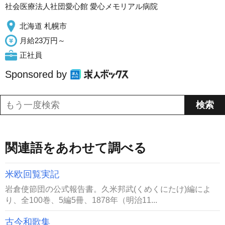
社会医療法人社団愛心館 愛心メモリアル病院
北海道 札幌市
月給23万円～
正社員
Sponsored by
関連語をあわせて調べる
米欧回覧実記
岩倉使節団の公式報告書。久米邦武(くめくにたけ)編によ
り、全100巻、5編5冊、1878年（明治11...
古今和歌集