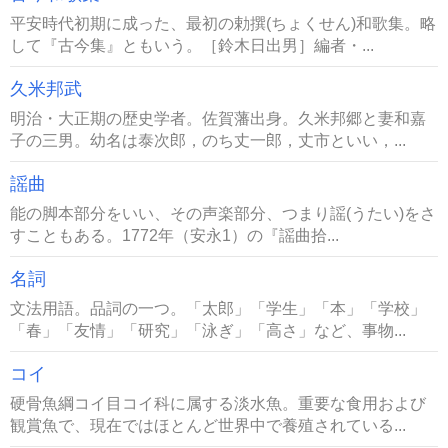
平安時代初期に成った、最初の勅撰(ちょくせん)和歌集。略
して『古今集』ともいう。［鈴木日出男］編者・...
久米邦武
明治・大正期の歴史学者。佐賀藩出身。久米邦郷と妻和嘉
子の三男。幼名は泰次郎，のち丈一郎，丈市といい，...
謡曲
能の脚本部分をいい、その声楽部分、つまり謡(うたい)をさ
すこともある。1772年（安永1）の『謡曲拾...
名詞
文法用語。品詞の一つ。「太郎」「学生」「本」「学校」
「春」「友情」「研究」「泳ぎ」「高さ」など、事物...
コイ
硬骨魚綱コイ目コイ科に属する淡水魚。重要な食用および
観賞魚で、現在ではほとんど世界中で養殖されている...