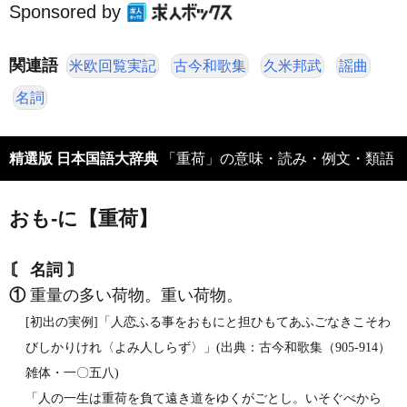
Sponsored by
関連語
米欧回覧実記
古今和歌集
久米邦武
謡曲
名詞
精選版 日本国語大辞典
「重荷」の意味・読み・例文・類語
おも‐に【重荷】
〘 名詞 〙
①
重量の多い荷物。重い荷物。
[初出の実例]「人恋ふる事をおもにと担ひもてあふごなきこそわ
びしかりけれ〈よみ人しらず〉」(出典：古今和歌集（905‐914）
雑体・一〇五八)
「人の一生は重荷を負て遠き道をゆくがごとし。いそぐべから