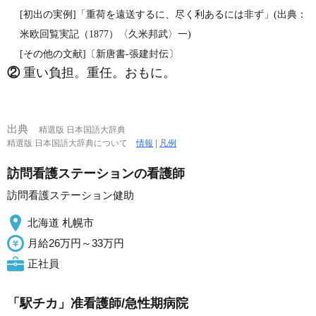
[初出の実例]「重荷を遠送するに、尽く利あるには非ず」(出典：
米欧回覧実記（1877）〈久米邦武〉一)
[その他の文献]〔新唐書‐張建封伝〕
②
重い負担。重任。おもに。
出典
精選版 日本国語大辞典
精選版 日本国語大辞典について
情報
|
凡例
訪問看護ステーションの看護師
訪問看護ステーション健助
北海道 札幌市
月給26万円～33万円
正社員
「駅チカ」准看護師/急性期病院