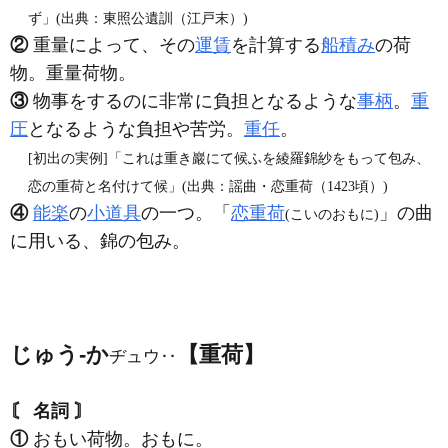
ず」(出典：東照公遺訓（江戸末）)
②
重量によって、その
運賃
を計算する
船積み
の荷
物。重量荷物。
③
物事をするのに非常に負担となるような
事柄
。
重
圧
となるような負担や苦労。
重任
。
[初出の実例]「これは重き巖にて候ふを綾羅錦紗をもって包み、
恋の重荷と名付けて候」(出典：謡曲・恋重荷（1423頃）)
④
能楽
の
小道具
の一つ。「
恋重荷
」の曲
(こいのおもに)
に用いる、錦の包み。
じゅう‐か
【重荷】
ヂュウ‥
〘 名詞 〙
①
おもい荷物。おもに。