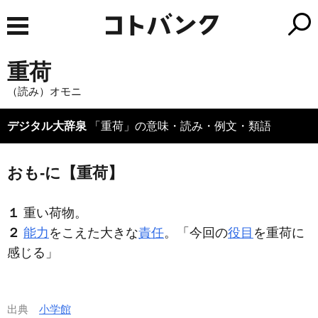
重荷
（読み）オモニ
デジタル大辞泉
「重荷」の意味・読み・例文・類語
おも‐に【重荷】
１
重い荷物。
２
能力
をこえた大きな
責任
。「今回の
役目
を
重荷
に
感じる」
出典
小学館