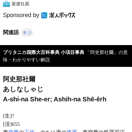
派遣社員
Sponsored by
関連語
キジ
ブリタニカ国際大百科事典 小項目事典
「阿史那社爾」の意
味・わかりやすい解説
阿史那社爾
あしなしゃじ
A-shi-na She-er; Ashih-na Shê-êrh
[生]?
[没]655