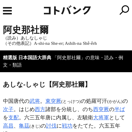
阿史那社爾
（読み）あしなしゃじ
（その他表記）A-shi-na She-er; Ashih-na Shê-êrh
精選版 日本国語大辞典
「阿史那社爾」の意味・読み・例
文・類語
あしな‐しゃじ【阿史那社爾】
中国唐代の
武将
。
東突厥
の処羅可汗
の
(とっけつ)
(かがん)
次子
。はじめ
西方
諸部を分統し、のち
西突厥
の
半ば
を
支配
。六三五年唐に内属し、左驍衛
大将軍
として
高昌
、
亀茲
の
討伐
に
戦功
をたてた。六五五年
(きじ)