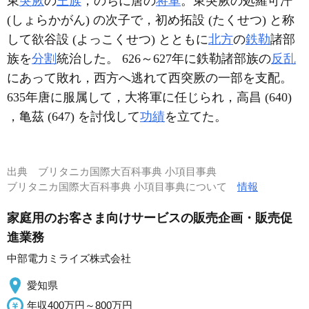
東
突厥
の
王族
，のちに唐の
将軍
。東突厥の処羅可汗
(しょらかがん) の次子で，初め拓設 (たくせつ) と称
して欲谷設 (よっこくせつ) とともに
北方
の
鉄勒
諸部
族を
分割
統治した。 626～627年に鉄勒諸部族の
反乱
にあって敗れ，西方へ逃れて西突厥の一部を支配。
635年唐に服属して，大将軍に任じられ，高昌 (640)
，亀茲 (647) を討伐して
功績
を立てた。
出典
ブリタニカ国際大百科事典 小項目事典
ブリタニカ国際大百科事典 小項目事典について
情報
家庭用のお客さま向けサービスの販売企画・販売促
進業務
中部電力ミライズ株式会社
愛知県
年収400万円～800万円