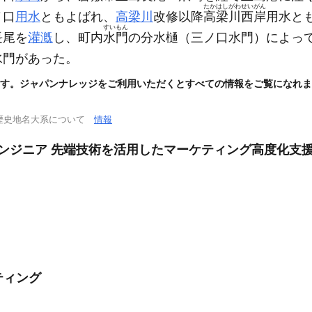
たかはしがわせいがん
ノ口
用水
ともよばれ、
高梁川
改修以降
高梁川西岸
用水と
すいもん
長尾を
灌漑
し、町内
水門
の分水樋
（三ノ口水門）
によっ
水門があった。
す。ジャパンナレッジをご利用いただくとすべての情報をご覧になれま
歴史地名大系について
情報
エンジニア 先端技術を活用したマーケティング高度化支
ティング