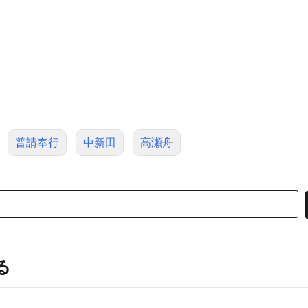
普請奉行
中新田
高瀬舟
る