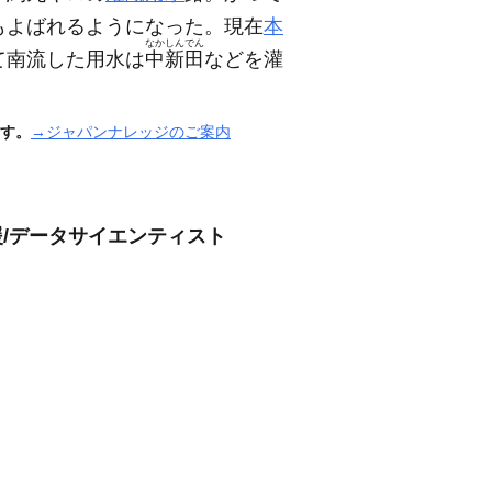
もよばれるようになった。現在
本
なかしんでん
て南流した用水は
中新田
などを灌
す。
→ジャパンナレッジのご案内
援/データサイエンティスト