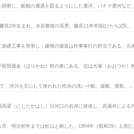
調整し、船舶の通過を図るようにした運河。パナマ運河など。水
慶長2年生まれ。水谷勝俊の長男。慶長11年常陸(ひたち)(茨...
基礎工事を管掌し，建物の築造は作事奉行の担当である。元来臨
新田堀金（ほりかね）村の東にある。北は大塚（おおつか）村（
世にかけて、河川を主にして使われた吃水の浅い小船。遊船、渡船、...
高梁（にしたかはし）川河口の右岸に発達し、高瀬舟による河川
。明治初年までは松山と称した。1954年（昭和29）上房(じょ