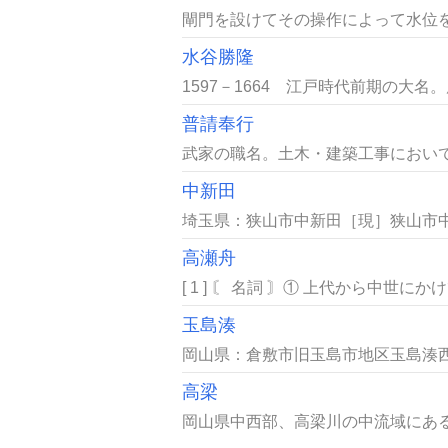
閘門を設けてその操作によって水位を
水谷勝隆
1597－1664 江戸時代前期の大名。
普請奉行
武家の職名。土木・建築工事において
中新田
埼玉県：狭山市中新田［現］狭山市中
高瀬舟
[ 1 ] 〘 名詞 〙① 上代から中
玉島湊
岡山県：倉敷市旧玉島市地区玉島湊西
高梁
岡山県中西部、高梁川の中流域にある市