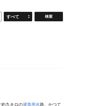
すべて
ぐ約九キロの
灌漑用水
路。かつて