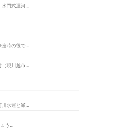
門式運河...
時の役で...
現川越市...
水運と瀬...
う...