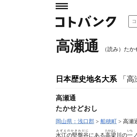
高瀬通
（読み）たか
日本歴史地名大系
「高
高瀬通
たかせどおし
岡山県：浅口郡
船穂町
高瀬
みずえのかきわだに
たかはし
いち
水江の堅盤谷
にある
高梁
川の
一