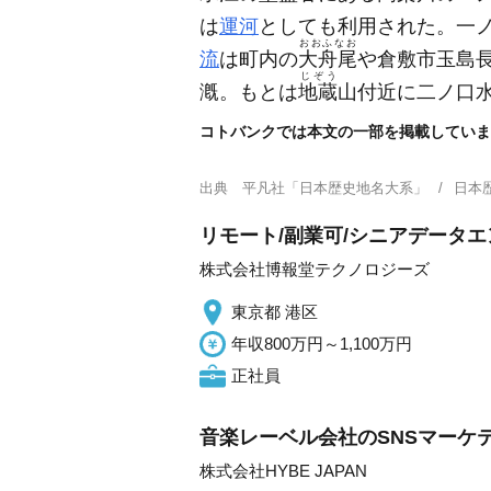
は
運河
としても利用された。一
おおふなお
流
は町内の
大舟尾
や倉敷市玉島
じぞう
漑。もとは
地蔵
山付近に二ノ口
コトバンクでは本文の一部を掲載していま
出典
平凡社「日本歴史地名大系」
日本
リモート/副業可/シニアデータ
株式会社博報堂テクノロジーズ
東京都 港区
年収800万円～1,100万円
正社員
音楽レーベル会社のSNSマーケ
株式会社HYBE JAPAN