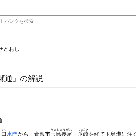
せどおし
瀬通」の解説
通
くち
たましまながお
つまさき
ノ
口
水門
から、倉敷市
玉島長尾
・
爪崎
を経て玉島港に注