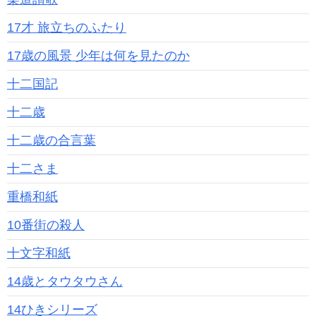
17才 旅立ちのふたり
17歳の風景 少年は何を見たのか
十二国記
十二歳
十二歳の合言葉
十二さま
重橋和紙
10番街の殺人
十文字和紙
14歳とタウタウさん
14ひきシリーズ