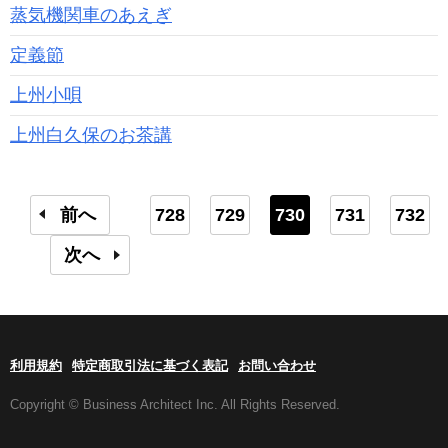
蒸気機関車のあえぎ
定義節
上州小唄
上州白久保のお茶講
前へ
728
729
730
731
732
次へ
利用規約
特定商取引法に基づく表記
お問い合わせ
Copyright © Business Architect Inc. All Rights Reserved.