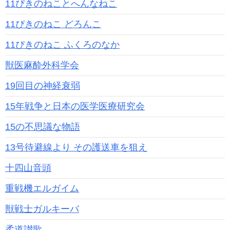
11ぴきのねことへんなねこ
11ぴきのねこ どろんこ
11ぴきのねこ ふくろのなか
獣医麻酔外科学会
19回目の神経衰弱
15年戦争と日本の医学医療研究会
15の不思議な物語
13号待避線より その護送車を狙え
十四山音頭
重戦機エルガイム
獣戦士ガルキーバ
柔道讃歌