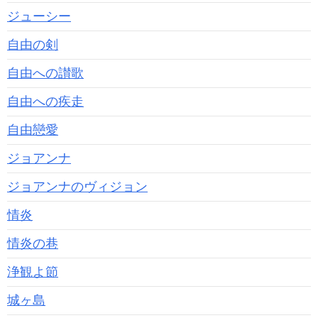
ジューシー
自由の剣
自由への讃歌
自由への疾走
自由戀愛
ジョアンナ
ジョアンナのヴィジョン
情炎
情炎の巷
浄観よ節
城ヶ島