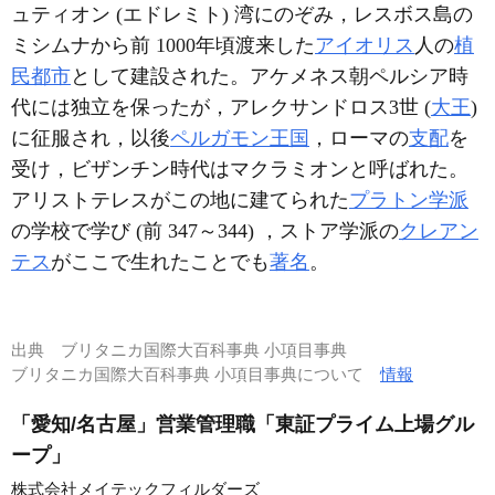
ュティオン (エドレミト) 湾にのぞみ，レスボス島の
ミシムナから前 1000年頃渡来した
アイオリス
人の
植
民都市
として建設された。アケメネス朝ペルシア時
代には独立を保ったが，アレクサンドロス3世 (
大王
)
に征服され，以後
ペルガモン王国
，ローマの
支配
を
受け，ビザンチン時代はマクラミオンと呼ばれた。
アリストテレスがこの地に建てられた
プラトン学派
の学校で学び (前 347～344) ，ストア学派の
クレアン
テス
がここで生れたことでも
著名
。
出典
ブリタニカ国際大百科事典 小項目事典
ブリタニカ国際大百科事典 小項目事典について
情報
「愛知/名古屋」営業管理職「東証プライム上場グル
ープ」
株式会社メイテックフィルダーズ