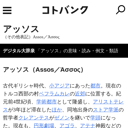
アッソス
（その他表記）Assos／Άσσος
デジタル大辞泉
「アッソス」の意味・読み・例文・類語
アッソス（Assos／Άσσος）
古代ギリシャ時代、
小アジア
にあった
都市
。現在の
トルコ西部の村
ベフラムカレ
の
近郊
に位置する。紀
元前4世紀頃、
学術都市
として隆盛し、
アリストテレ
ス
が3年ほど滞在した
ほか
、同地出身の
ストア学派
の
哲学者
クレアンテス
が
ゼノン
を継いで
学頭
になっ
た。現在も、
円形劇場
、
アゴラ
、
アテナ
神殿などの