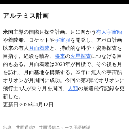
アルテミス計画
米国主導の国際月探査計画。月に向かう
有人宇宙船
や着陸船、ロケットや
宇宙服
を開発し、アポロ計画
以来の有人
月面着陸
と、持続的な科学・資源探査を
目指す。経験を積み、
将来
の
火星探査
につなげる目
的もある。月面着陸は2028年が目標で、その後も月
を訪れ、月面基地を構築する。22年に無人の宇宙船
オリオンが月周回に成功。今回の第2弾でオリオンに
飛行士4人が乗り月を周回、
人類
の最遠飛行記録を更
新した。
更新日:
2026年4月12日
出典
共同通信社 共同通信ニュース用語解説