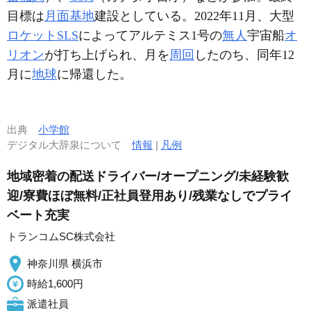
目標は
月面基地
建設としている。2022年11月、大型
ロケット
SLS
によってアルテミス1号の
無人
宇宙船
オ
リオン
が打ち上げられ、月を
周回
したのち、同年12
月に
地球
に帰還した。
出典
小学館
デジタル大辞泉について
情報
|
凡例
地域密着の配送ドライバー/オープニング/未経験歓
迎/寮費ほぼ無料/正社員登用あり/残業なしでプライ
ベート充実
トランコムSC株式会社
神奈川県 横浜市
時給1,600円
派遣社員