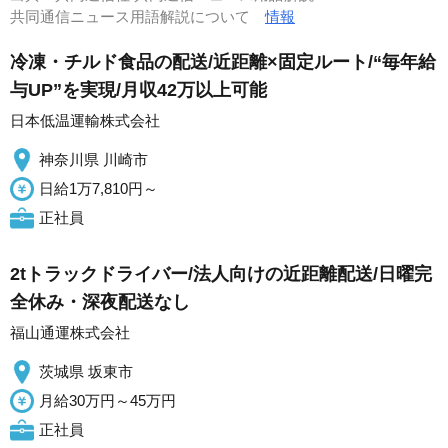
共同通信ニュース用語解説について
情報
冷凍・チルド食品の配送/近距離×固定ルート/“毎年給
与UP”を実現/月収42万以上可能
日本低温運輸株式会社
神奈川県 川崎市
日給1万7,810円～
正社員
2tトラックドライバー/法人向けの近距離配送/日曜完
全休み・深夜配送なし
福山通運株式会社
茨城県 坂東市
月給30万円～45万円
正社員