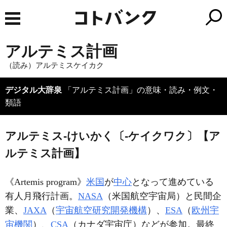
アルテミス計画
（読み）アルテミスケイカク
デジタル大辞泉
「アルテミス計画」の意味・読み・例文・
類語
アルテミス‐けいかく〔‐ケイクワク〕【ア
ルテミス計画】
《
Artemis program
》
米国
が
中心
となって進めている
有人月飛行計画。
NASA
（米国航空宇宙局）と民間企
業、
JAXA
（
宇宙航空研究開発機構
）、
ESA
（
欧州宇
宙機関
）、
CSA
（カナダ宇宙庁）などが参加。最終