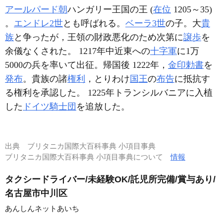
アールパード朝
ハンガリー王国の王 (
在位
1205～35)
。
エンドレ2世
とも呼ばれる。
ベーラ3世
の子。大
貴
族
と争ったが，王領の財政悪化のため次第に
譲歩
を
余儀なくされた。 1217年中近東への
十字軍
に1万
5000の兵を率いて出征。帰国後 1222年，
金印勅書
を
発布
。貴族の諸
権利
，とりわけ
国王
の
布告
に抵抗す
る権利を承認した。 1225年トランシルバニアに入植
した
ドイツ騎士団
を追放した。
出典
ブリタニカ国際大百科事典 小項目事典
ブリタニカ国際大百科事典 小項目事典について
情報
タクシードライバー/未経験OK/託児所完備/賞与あり/
名古屋市中川区
あんしんネットあいち