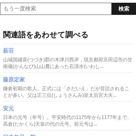
関連語をあわせて調べる
薪荘
山城国綴喜(つづき)郡の木津川西岸，現京都府京田辺市の甘
南備(かんなび)山山麓にあった石清水(いわし...
藤原定家
鎌倉初期の歌人。正式には「さだいえ」だが音読されるこ
とが多い。父は正三位(しょうさんみ)皇太后宮大夫...
安元
日本の元号（年号）。平安時代の1175年から1177年まで、
高倉(たかくら)天皇の代の元号。前元号は...