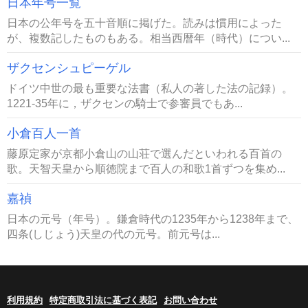
日本年号一覧
日本の公年号を五十音順に掲げた。読みは慣用によった
が、複数記したものもある。相当西暦年（時代）につい...
ザクセンシュピーゲル
ドイツ中世の最も重要な法書（私人の著した法の記録）。
1221-35年に，ザクセンの騎士で参審員でもあ...
小倉百人一首
藤原定家が京都小倉山の山荘で選んだといわれる百首の
歌。天智天皇から順徳院まで百人の和歌1首ずつを集め...
嘉禎
日本の元号（年号）。鎌倉時代の1235年から1238年まで、
四条(しじょう)天皇の代の元号。前元号は...
利用規約
特定商取引法に基づく表記
お問い合わせ