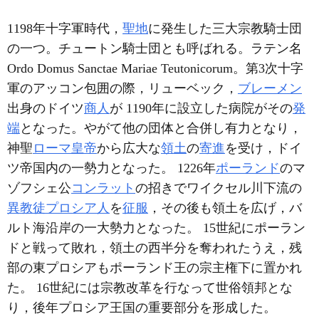
1198年十字軍時代，
聖地
に発生した三大宗教騎士団
の一つ。チュートン騎士団とも呼ばれる。ラテン名
Ordo Domus Sanctae Mariae Teutonicorum。第3次十字
軍のアッコン包囲の際，リューベック，
ブレーメン
出身のドイツ
商人
が 1190年に設立した病院がその
発
端
となった。やがて他の団体と合併し有力となり，
神聖
ローマ皇帝
から広大な
領土
の
寄進
を受け，ドイ
ツ帝国内の一勢力となった。 1226年
ポーランド
のマ
ゾフシェ公
コンラット
の招きでワイクセル川下流の
異教徒
プロシア人
を
征服
，その後も領土を広げ，バ
ルト海沿岸の一大勢力となった。 15世紀にポーラン
ドと戦って敗れ，領土の西半分を奪われたうえ，残
部の東プロシアもポーランド王の宗主権下に置かれ
た。 16世紀には宗教改革を行なって世俗領邦とな
り，後年プロシア王国の重要部分を形成した。