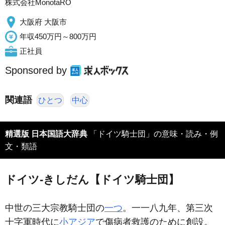
株式会社MonotaRO
大阪府 大阪市
年収450万円～800万円
正社員
Sponsored by
関連語
ひとつ
中心
精選版 日本国語大辞典
「ドイツ騎士団」の意味・読み・例
文・類語
ドイツ‐きしだん【ドイツ騎士団】
中世の三大宗教騎士団の
一つ
。一一八九年、第三次
十字軍時代に
小アジア
で傷病者救護のために創設。