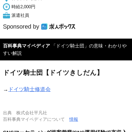
時給2,000円
派遣社員
Sponsored by
百科事典マイペディア
「ドイツ騎士団」の意味・わかりや
すい解説
ドイツ騎士団【ドイツきしだん】
→
ドイツ騎士修道会
出典
株式会社平凡社
百科事典マイペディアについて
情報