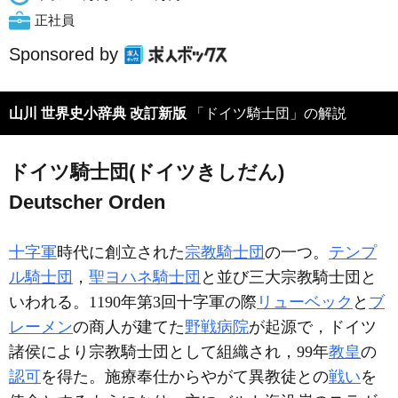
正社員
Sponsored by
山川 世界史小辞典 改訂新版
「ドイツ騎士団」の解説
ドイツ騎士団(ドイツきしだん)
Deutscher Orden
十字軍
時代に創立された
宗教騎士団
の一つ。
テンプ
ル騎士団
，
聖ヨハネ騎士団
と並び三大宗教騎士団と
いわれる。1190年第3回十字軍の際
リューベック
と
ブ
レーメン
の商人が建てた
野戦病院
が起源で，ドイツ
諸侯により宗教騎士団として組織され，99年
教皇
の
認可
を得た。施療奉仕からやがて異教徒との
戦い
を