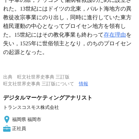
十字軍の際，アッコンで傷病者救護のために設立さ
れた。13世紀にはドイツの北東，バルト海地方の異
教徒改宗事業にのり出し，同時に進行していた東方
植民運動の中心となってプロイセン地方を領有し
た。15世紀にはその教化事業も終わって
存在理由
を
失い，1525年に世俗領主となり，のちのプロイセン
の起源となった。
出典
旺文社世界史事典 三訂版
旺文社世界史事典 三訂版について
情報
デジタルマーケティングアナリスト
トランスコスモス株式会社
福岡県 福岡市
正社員