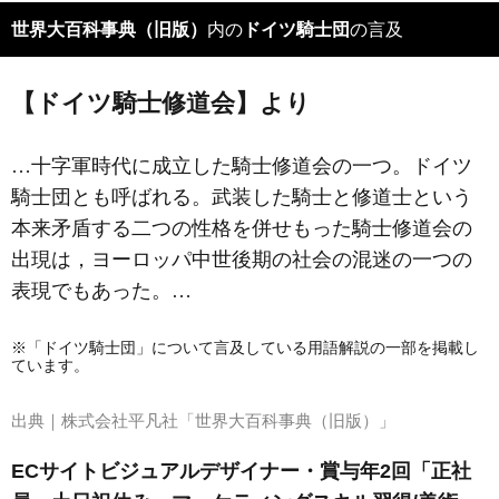
世界大百科事典（旧版）
内の
ドイツ騎士団
の言及
【ドイツ騎士修道会】より
…十字軍時代に成立した騎士修道会の一つ。ドイツ
騎士団とも呼ばれる。武装した騎士と修道士という
本来矛盾する二つの性格を併せもった
騎士修道会
の
出現は，ヨーロッパ中世後期の社会の混迷の一つの
表現でもあった。…
※「ドイツ騎士団」について言及している用語解説の一部を掲載し
ています。
出典｜
株式会社平凡社「世界大百科事典（旧版）」
ECサイトビジュアルデザイナー・賞与年2回「正社