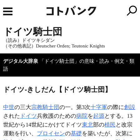
ドイツ騎士団
（読み）ドイツキシダン
（その他表記）Deutscher Orden; Teutonic Knights
デジタル大辞泉
「ドイツ騎士団」の意味・読み・例文・類
語
ドイツ‐きしだん【ドイツ騎士団】
中世
の三大
宗教騎士団
の一。第3次
十字軍
の際に
創設
された
ドイツ
兵救護のための
病院
を
起源
とする。13
世紀から14世紀にかけてドイツ
東北
部の
植民
と改宗
運動を行い、
プロイセン
の
基礎
を築いたが、次第に