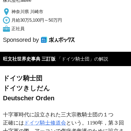
株式会社alBee
神奈川県 川崎市
月給30万5,100円～50万円
正社員
Sponsored by
旺文社世界史事典 三訂版
「ドイツ騎士団」の解説
ドイツ騎士団
ドイツきしだん
Deutscher Orden
十字軍時代に設立された三大宗教騎士団の１つ
正確には
ドイツ騎士修道会
という。1190年，第３回