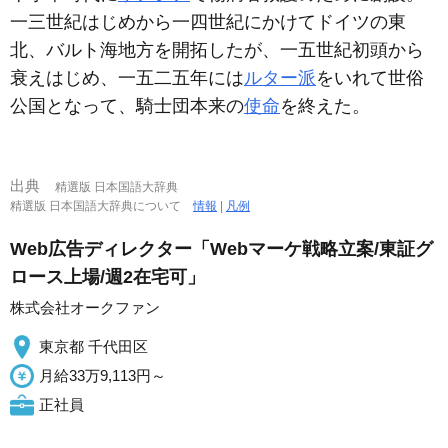
一三世紀はじめから一四世紀にかけてドイツの東
北、バルト海地方を開拓したが、一五世紀初頭から
衰えはじめ、一五二五年には
ルター派
をいれて世俗
公国となって、騎士団本来の
使命
を終えた。
出典
精選版 日本国語大辞典
精選版 日本国語大辞典について
情報
|
凡例
Web広告ディレクター「Webマーケ戦略立案/東証グ
ロース上場/週2在宅可」
株式会社オークファン
東京都 千代田区
月給33万9,113円～
正社員