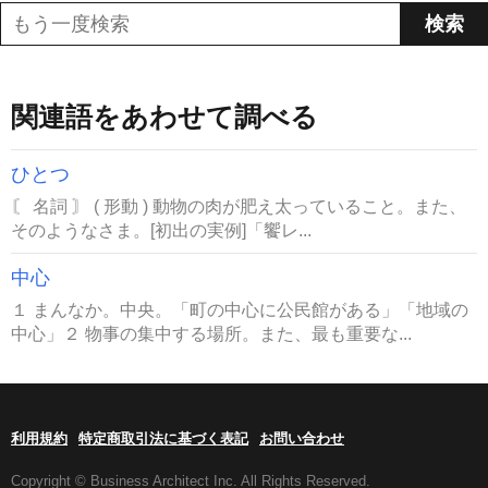
関連語をあわせて調べる
ひとつ
〘 名詞 〙 ( 形動 ) 動物の肉が肥え太っていること。また、
そのようなさま。[初出の実例]「饗レ...
中心
１ まんなか。中央。「町の中心に公民館がある」「地域の
中心」２ 物事の集中する場所。また、最も重要な...
利用規約
特定商取引法に基づく表記
お問い合わせ
Copyright © Business Architect Inc. All Rights Reserved.