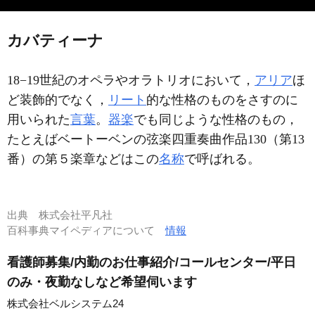
カバティーナ
18−19世紀のオペラやオラトリオにおいて，
アリア
ほ
ど装飾的でなく，
リート
的な性格のものをさすのに
用いられた
言葉
。
器楽
でも同じような性格のもの，
たとえばベートーベンの弦楽四重奏曲作品130（第13
番）の第５楽章などはこの
名称
で呼ばれる。
出典
株式会社平凡社
百科事典マイペディアについて
情報
看護師募集/内勤のお仕事紹介/コールセンター/平日
のみ・夜勤なしなど希望伺います
株式会社ベルシステム24