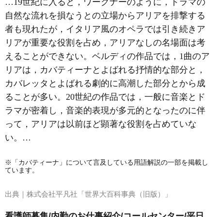
…19世紀に入ると，ワーグナーのように，ドラマの
自然な流れを損なうとの立場からアリアを排撃する
者も現れたが，イタリア風のオペラでは引き続きア
リアが重要な役割を占め，アリアなしの名場面は考
えることができない。ベルディの作品では，1曲のア
リアは，カバティーナとよばれる抒情的な部分と，
カバレッタとよばれる劇的に高潮した部分とから成
ることが多い。20世紀の作品では，一般に音楽とド
ラマが密着し，音楽的表現が多元的となったのに伴
って，アリアは以前ほど顕著な役割を占めていな
い。…
※「カバティーナ」について言及している用語解説の一部を掲載し
ています。
出典｜
株式会社平凡社「世界大百科事典（旧版）」
看護師募集/内勤のお仕事紹介/コールセンター/平日