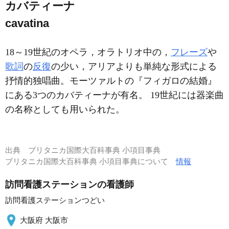
カバティーナ
cavatina
18～19世紀のオペラ，オラトリオ中の，
フレーズ
や
歌詞
の
反復
の少い，アリアよりも単純な形式による
抒情的独唱曲。モーツァルトの『フィガロの結婚』
にある3つのカバティーナが有名。 19世紀には器楽曲
の名称としても用いられた。
出典
ブリタニカ国際大百科事典 小項目事典
ブリタニカ国際大百科事典 小項目事典について
情報
訪問看護ステーションの看護師
訪問看護ステーションつどい
大阪府 大阪市