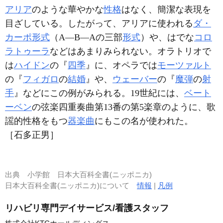
アリア
のような華やかな
性格
はなく、簡潔な表現を
目ざしている。したがって、アリアに使われる
ダ・
カーポ形式
（A―B―Aの三部
形式
）や、はでな
コロ
ラトゥーラ
などはあまりみられない。オラトリオで
は
ハイドン
の『
四季
』に、オペラでは
モーツァルト
の『
フィガロ
の
結婚
』や、
ウェーバー
の『
魔弾
の
射
手
』などにこの例がみられる。19世紀には、
ベート
ーベン
の弦楽四重奏曲第13番の第5楽章のように、歌
謡的性格をもつ
器楽曲
にもこの名が使われた。
［石多正男］
出典
小学館 日本大百科全書(ニッポニカ)
日本大百科全書(ニッポニカ)について
情報
|
凡例
リハビリ専門デイサービス/看護スタッフ