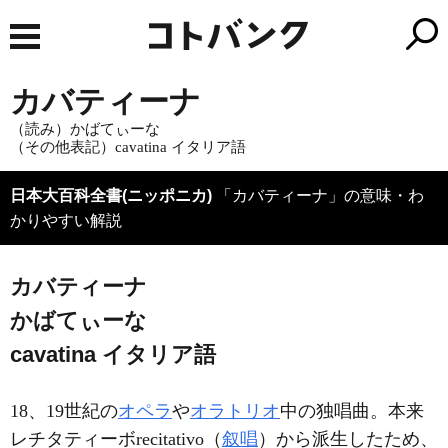
カバティーナ
（読み）かばてぃーな
（その他表記）cavatina
イタリア語
日本大百科全書(ニッポニカ)
「カバティーナ」の意味・わ
かりやすい解説
カバティーナ
かばてぃーな
cavatina
イタリア語
18、19世紀の
オペラ
や
オラトリオ
中の独唱曲。本来
レチタティーボrecitativo（
叙唱
）から派生したため、