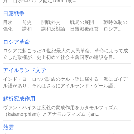
月 山県‐ロバノフ協定1898（明...
日露戦争
目次 前史 開戦外交 戦局の展開 戦時体制の
強化 講和 講和反対論 日露戦後経営 ロシア...
ロシア革命
ロシアに起こった20世紀最大の人民革命。革命によって成
立した政権が、史上初めて社会主義国家の建設を目...
アイルランド文学
インド・ヨーロッパ語族のケルト語に属する一派にゴイデ
ル語があり、それはさらにアイルランド・ゲール語、...
解析変成作用
ヴァン・ハイスは広義の変成作用をカタモルフィズム
（katamorphism）とアナモルフィズム（an...
熱雲