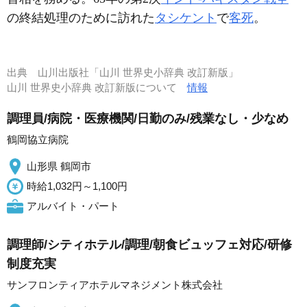
の終結処理のために訪れた
タシケント
で
客死
。
出典
山川出版社「山川 世界史小辞典 改訂新版」
山川 世界史小辞典 改訂新版について
情報
調理員/病院・医療機関/日勤のみ/残業なし・少なめ
鶴岡協立病院
山形県 鶴岡市
時給1,032円～1,100円
アルバイト・パート
調理師/シティホテル/調理/朝食ビュッフェ対応/研修
制度充実
サンフロンティアホテルマネジメント株式会社