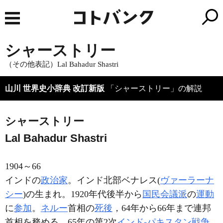
シャーストリー
（その他表記）Lal Bahadur Shastri
山川 世界史小辞典 改訂新版
「シャーストリー」の解説
シャーストリー
Lal Bahadur Shastri
1904～66
インドの
政治家
。インド北部ベナレス(
ヴァーラーナ
シー
)の生まれ。1920年代後半から
国民会議派
の
運動
に
参加
。
ネルー
首相の
死後
，64年から66年まで連邦
首相を務める。65年の第2次
インド‐パキスタン戦争