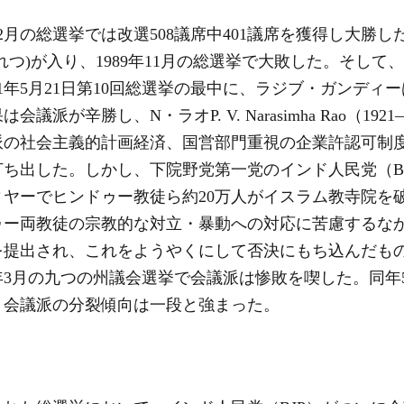
12月の総選挙では改選508議席中401議席を獲得し大勝
つ)が入り、1989年11月の総選挙で大敗した。そして
1年5月21日第10回総選挙の最中に、ラジブ・ガンディ
派が辛勝し、N・ラオP. V. Narasimha Rao（19
の社会主義的計画経済、国営部門重視の企業許認可制
出した。しかし、下院野党第一党のインド人民党（BJP）
ヤーでヒンドゥー教徒ら約20万人がイスラム教寺院を
ー両教徒の宗教的な対立・暴動への対応に苦慮するなか、
を提出され、これをようやくにして否決にもち込んだも
5年3月の九つの州議会選挙で会議派は惨敗を喫した。同年
、会議派の分裂傾向は一段と強まった。