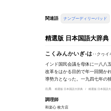
関連語
ナンブーディリーパッド
精選版 日本国語大辞典
こくみんかいぎ‐は
‥クヮイ
インド国民会議を母体に一八八
改革をはかる目的で年一回開か
導勢力となった。一九四七年の
出典
精選版 日本国語大辞典
精選版 日本国語
調理師
和楽心 枚方店