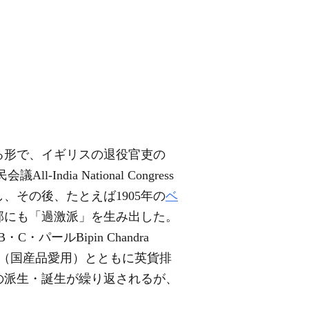
る形で、イギリスの退役官吏の
-India National Congress
、その後、たとえば1905年の
ベ
部にも「過激派」を生み出した。
B・C・パールBipin Chandra
（国産品愛用）とともに英貨排
の派生・誕生が繰り返されるが、