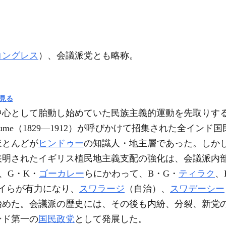
コングレス
）、会議派党とも略称。
見る
を中心として胎動し始めていた民族主義的運動を先取りす
an Hume（1829―1912）が呼びかけて招集された全インド国民会議All
ほとんどが
ヒンドゥー
の知識人・地主層であった。しかし
表明されたイギリス植民地主義支配の強化は、会議派内
、G・K・
ゴーカレー
らにかわって、B・G・
ティラク
、
・ラーイらが有力になり、
スワラージ
（自治）、
スワデーシー
始めた。会議派の歴史には、その後も内紛、分裂、新党
ンド第一の
国民政党
として発展した。