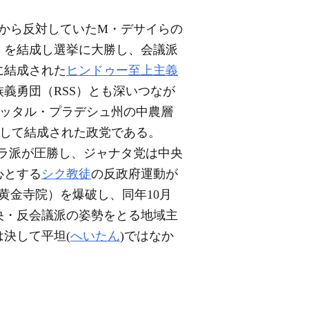
てから反対していたM・デサイらの
）を結成し選挙に大勝し、会議派
に結成された
ヒンドゥー至上主義
義勇団（RSS）とも深いつなが
ウッタル・プラデシュ州の中農層
して結成された政党である。
ィラ派が圧勝し、ジャナタ党は中央
心とする
シク教徒
の反政府運動が
黄金寺院）を爆破し、同年10月
央・反会議派の姿勢をとる地域主
決して平坦(
へいたん
)ではなか