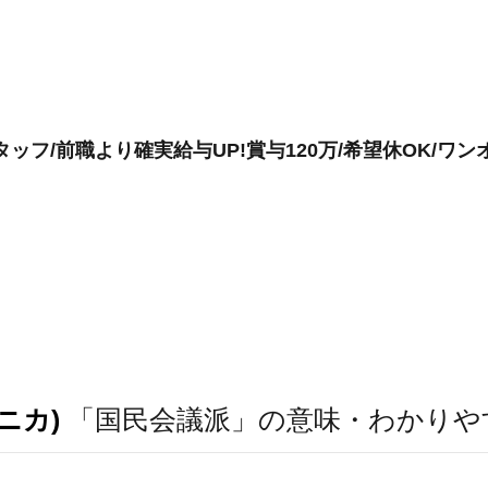
ッフ/前職より確実給与UP!賞与120万/希望休OK/ワン
ニカ)
「国民会議派」の意味・わかりや