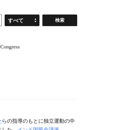
すべて
ongress
ー
らの指導のもとに独立運動の中
占した。
インド国民会議派
。