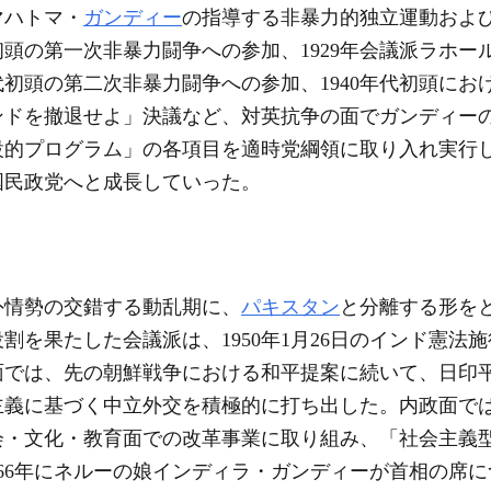
ハトマ・
ガンディー
の指導する非暴力的独立運動およ
初頭の第一次非暴力闘争への参加、1929年会議派ラホー
年代初頭の第二次非暴力闘争への参加、1940年代初頭に
インドを撤退せよ」決議など、対英抗争の面でガンディー
設的プログラム」の各項目を適時党綱領に取り入れ実行
国民政党へと成長していった。
外情勢の交錯する動乱期に、
パキスタン
と分離する形をと
割を果たした会議派は、1950年1月26日のインド憲法
面では、先の朝鮮戦争における和平提案に続いて、日印
主義に基づく中立外交を積極的に打ち出した。内政面で
会・文化・教育面での改革事業に取り組み、「社会主義
、1966年にネルーの娘インディラ・ガンディーが首相の