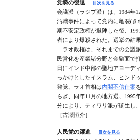
党勢の後退
目次を見る
会議派（ラジブ派）は、1984年
汚職事件によって党内に亀裂(きれ
期不安定政権が退陣した後、199
者により爆殺された。選挙の結果は会議
ラオ政権は、それまでの会議派
民営化を産業諸分野と金融面で打ち
日にインド中部の聖地アヨーディ
っかけとしたイスラム、ヒンドゥ
発覚。ラオ首相は
内閣不信任案
らぎ、同年11月の地方選、199
分により、ティワリ派が誕生し
［古瀬恒介］
人民党の躍進
目次を見る