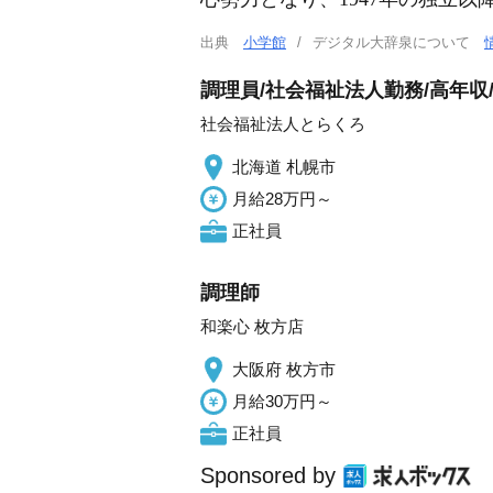
出典
小学館
デジタル大辞泉について
調理員/社会福祉法人勤務/高年収
社会福祉法人とらくろ
北海道 札幌市
月給28万円～
正社員
調理師
和楽心 枚方店
大阪府 枚方市
月給30万円～
正社員
Sponsored by