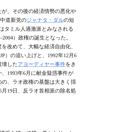
したが、その後の経済情勢の悪化や
、中道新党の
ジャナタ・ダル
の短
ーはタミル人過激派とみなされる
21―2004）政権の誕生となった。
度を改めて、大幅な経済自由化、
の追い上げと、1992年12月6
破壊した
アヨーディヤー事件
をき
1993年6月に献金疑惑事件が
のの、ラオ政権の基盤は大きく揺
5月19日、反ラオ首相派の除名処