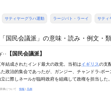
サティヤーグラハ運動
ラージパト・ラーイ
サティ
「国民会議派」の意味・読み・例文・
【国民会議派】
ギ‥
五年結成されたインド最大の政党。当初は
イギリス
の支
れた政治的集会であったが、ガンジー、チャンドラ‐ボー
独立に際しネールが臨時政府を組織して政権を担当した
大辞典について
情報
|
凡例