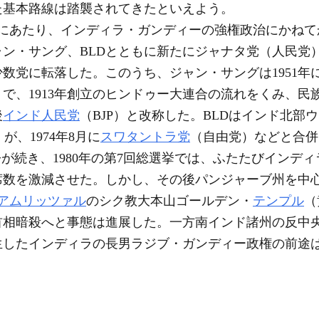
た基本路線は踏襲されてきたといえよう。
挙にあたり、インディラ・ガンディーの強権政治にかね
ン・サング、BLDとともに新たにジャナタ党（人民党
数党に転落した。このうち、ジャン・サングは1951年
で、1913年創立のヒンドゥー大連合の流れをくみ、民族
後
インド人民党
（BJP）と改称した。BLDはインド北部
が、1974年8月に
スワタントラ党
（自由党）などと合併
続き、1980年の第7回総選挙では、ふたたびインデ
席数を激減させた。しかし、その後パンジャーブ州を中
アムリッツァル
のシク教大本山ゴールデン・
テンプル
（
首相暗殺へと事態は進展した。一方南インド諸州の反中
生したインディラの長男ラジブ・ガンディー政権の前途は