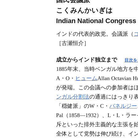
こくみんかいぎは
Indian National Congress
インドの代表的政党。会議派（
［古瀬恒介］
成立からインド独立まで
目次を
1885年末、当時ベンガル地方
A・O・
ヒューム
Allan Octavi
が発端。この会議への参加者は
ンガル分割法
の通過にはっきり
「穏健派」のW・C・
バネルジー
Pal（1858―1932）、L・L
斥といった排外主義的な主張を
全体として党勢は伸び続け、イ