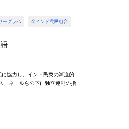
ヤーグラハ
全インド農民組合
類語
配に協力し、インド民衆の漸進的
ス、ネールらの下に独立運動の指
。