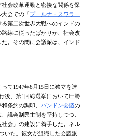
び社会改革運動と密接な関係を保
ル大会での「
プールナ・スワラー
おける第二次世界大戦へのインドの
の路線に従ったばかりか、社会改
した。その間に会議派は、インド
って1947年8月15日に独立を達
施行後、第1回総選挙において圧勝
平和条約の調印、
バンドン会議
の
は、議会制民主制を堅持しつつ、
型社会」の建設に着手した。ネル
席についた。彼女が組織した会議派