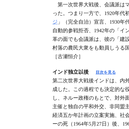
第一次世界大戦後、会議派はマ
った。つまり一方で、1920年代
ジ
」（完全自治）宣言、1930
自動的参戦拒否、1942年の「
革の面でも会議派は、彼の「建
村落の農民大衆をも動員しうる
［古瀬恒介］
インド独立以後
目次を見る
第二次世界大戦後インドは、内
成した。この過程でも決定的な役
し、ネルー政権のもとで、対外
主催と独自の平和外交、非同盟
経済五か年計画の立案実施、社
ーの死（1964年5月27日）後