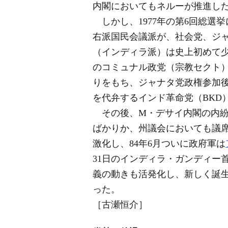
内閣においてもネルーが推進し
しかし、1977年の第6回総選
右派国民会議派が、社会党、ジャ
（インディラ派）は史上初めて少
のコミュナル政党（宗教セクト）
りをもち、ジャナタ党政権参加
を代弁するインド革命党（BKD）
その後、M・デサイ内閣の内紛が
ばかりか、州議会においても議
激化し、84年6月ついに政府軍は
31日のインディラ・ガンディー
義の動きも活発化し、新しく誕
った。
［古瀬恒介］