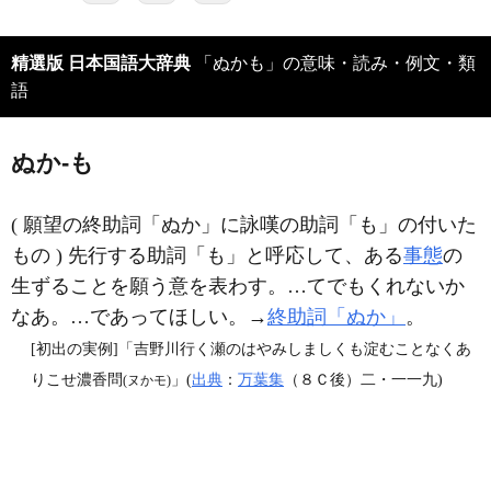
精選版 日本国語大辞典
「ぬかも」の意味・読み・例文・類
語
ぬか‐も
( 願望の終助詞「ぬか」に詠嘆の助詞「も」の付いた
もの ) 先行する助詞「も」と呼応して、ある
事態
の
生ずることを願う意を表わす。…てでもくれないか
なあ。…であってほしい。→
終助詞「ぬか」
。
[初出の実例]「吉野川行く瀬のはやみしましくも淀むことなくあ
りこせ濃香問
」(
出典
：
万葉集
（８Ｃ後）二・一一九)
(ヌかモ)