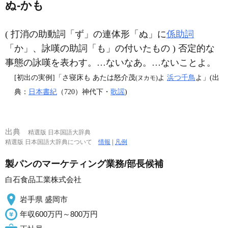
ぬ‐かも
( 打消の助動詞「ず」の連体形「ぬ」に
係助詞
「か」、詠嘆の助詞「も」の付いたもの ) 否定的な
事態の詠嘆を表わす。…ないなあ。…ないことよ。
[初出の実例]「さ寝床も あたは怒介茂
よ
浜つ千鳥
よ」(出
(ヌカモ)
典：
日本書紀
（720）神代下・
歌謡
)
出典
精選版 日本国語大辞典
精選版 日本国語大辞典について
情報
|
凡例
製パンのマーケティング業務/部長候補
白石食品工業株式会社
岩手県 盛岡市
年収600万円～800万円