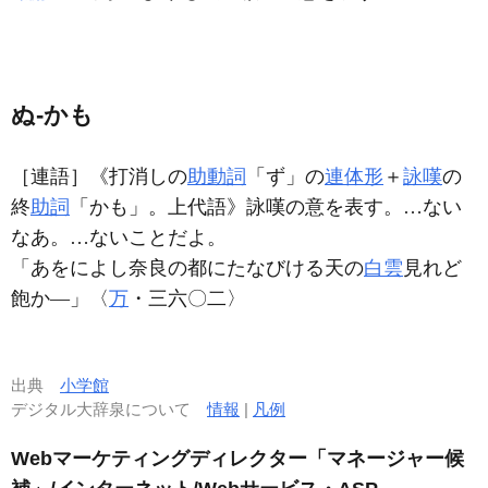
ぬ‐かも
［連語］
《打消しの
助動詞
「ず」の
連体形
＋
詠嘆
の
終
助詞
「かも」。上代語》詠嘆の意を表す。…ない
なあ。…ないことだよ。
「あをによし奈良の都にたなびける天の
白雲
見れど
飽か―」〈
万
・三六〇二〉
出典
小学館
デジタル大辞泉について
情報
|
凡例
Webマーケティングディレクター「マネージャー候