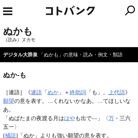
ぬかも
（読み）ヌカモ
デジタル大辞泉
「ぬかも」の意味・読み・例文・類語
ぬか‐も
［連語］
《
連語
「
ぬか
」＋
終助詞
「も」。
上代語
》
願望
の意を表す。…くれないかなあ。…てほしいな
あ。
「ぬばたまの夜渡る月は
はや
も出で―」〈
万
・三六
五一〉
[
補説
]「ぬか」よりも強い願望の意を表す。