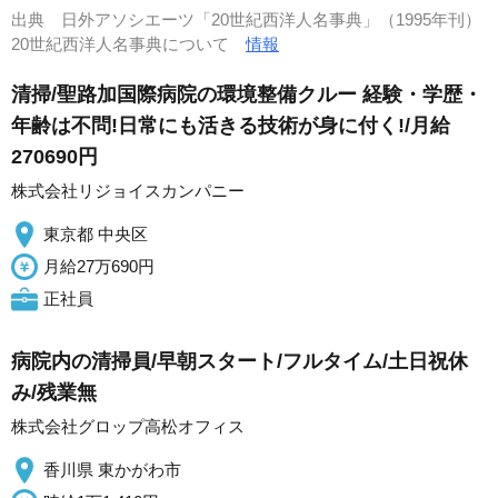
出典
日外アソシエーツ「20世紀西洋人名事典」（1995年刊）
20世紀西洋人名事典について
情報
清掃/聖路加国際病院の環境整備クルー 経験・学歴・
年齢は不問!日常にも活きる技術が身に付く!/月給
270690円
株式会社リジョイスカンパニー
東京都 中央区
月給27万690円
正社員
病院内の清掃員/早朝スタート/フルタイム/土日祝休
み/残業無
株式会社グロップ高松オフィス
香川県 東かがわ市