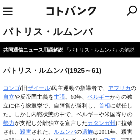
パトリス・ルムンバ
共同通信ニュース用語解説
「パトリス・ルムンバ」の解説
パトリス・ルムンバ(1925～61)
コンゴ
(旧
ザイール
)民主運動の指導者で、
アフリカ
の
自立
や反帝国主義を
主張
。60年、
ベルギー
からの独
立に伴う総選挙で、自陣営が勝利し、
首相
に就任し
た。しかし内戦状態の中で、ベルギーや米国寄りの
勢力
が支配し分離独立を宣言した
カタンガ州
に拉致
され、
殺害
された。
ルムンバ
の
遺族
は2011年、殺害