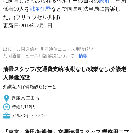
に関与したとみられるベルギーの当時の
政府
、軍関
係者10人を
戦争犯罪
などで同国司法当局に告訴し
た。(ブリュッセル共同)
更新日:
2018年7月1日
出典
共同通信社 共同通信ニュース用語解説
共同通信ニュース用語解説について
情報
清掃スタッフ/交通費支給/夜勤なし/残業なし/介護老
人保健施設
介護老人保健施設らぽーと
兵庫県 三田市
時給1,116円
アルバイト・パート
「東京・蒲田/転勤無」空調清掃スタッフ 業務用エア