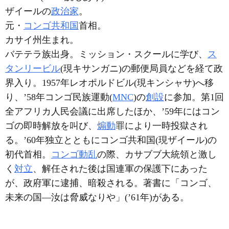
ザイールの
政治家
。
元・
コンゴ共和国
首相。
カサイ州生まれ。
バテテラ族出身。ミッション・スクールに学び、
ス
タンリービル
(現キサンガニ)の郵便局員などを経て政
界入り。1957年レオポルドビル(現キンシャサ)へ移
り、’58年コンゴ民族運動(
MNC
)の
創設
に参加。第1回
全アフリカ人民会議に出席したほか、’59年にはコン
ゴの即時解放を叫び、
煽動
罪により一時投獄され
る。’60年独立とともにコンゴ共和国(現ザイール)の
初代首相。
コンゴ動乱
の際、カサブブ大統領と激し
く
対立
、解任された後は国連軍の保護下にあった
が、政府軍に逮捕、暗殺される。著書に「コンゴ、
未来の国―汝は脅威なりや」(’61年)がある。