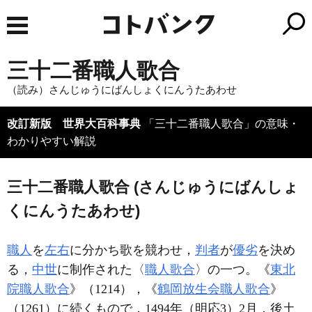
三十二番職人歌合
（読み）さんじゅうにばんしょくにんうたあわせ
改訂新版 世界大百科事典
「三十二番職人歌合」の意味・
わかりやすい解説
三十二番職人歌合 (さんじゅうにばんしょ
くにんうたあわせ)
職人
を
左右
に分かち歌を競わせ，
判者
が
優劣
を決め
る，
中世
に制作された〈
職人歌合
〉の一つ。《
東北
院職人歌合
》（1214），《
鶴岡放生会職人歌合
》
（1261）に続くもので，1494年（明応3）2月，後土