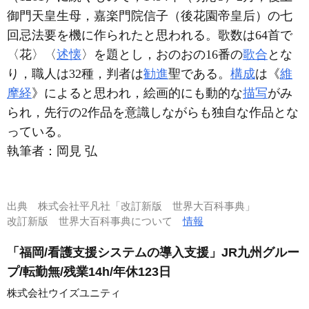
御門天皇生母，嘉楽門院信子（後花園帝皇后）の七
回忌法要を機に作られたと思われる。歌数は64首で
〈花〉〈
述懐
〉を題とし，おのおの16番の
歌合
とな
り，職人は32種，判者は
勧進
聖である。
構成
は《
維
摩経
》によると思われ，絵画的にも動的な
描写
がみ
られ，先行の2作品を意識しながらも独自な作品とな
っている。
執筆者：
岡見 弘
出典
株式会社平凡社「改訂新版 世界大百科事典」
改訂新版 世界大百科事典について
情報
「福岡/看護支援システムの導入支援」JR九州グルー
プ/転勤無/残業14h/年休123日
株式会社ウイズユニティ