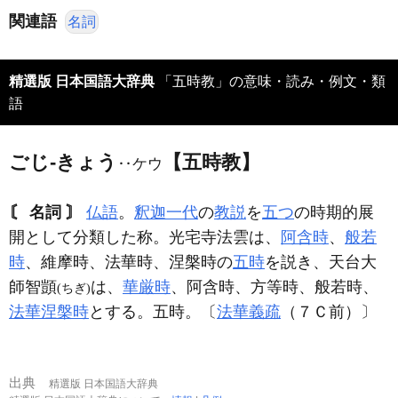
関連語
名詞
精選版 日本国語大辞典
「五時教」の意味・読み・例文・類
語
ごじ‐きょう
【五時教】
‥ケウ
〘 名詞 〙
仏語
。
釈迦一代
の
教説
を
五つ
の時期的展
開として分類した称。光宅寺法雲は、
阿含時
、
般若
時
、維摩時、法華時、涅槃時の
五時
を説き、天台大
師智顗
は、
華厳時
、阿含時、方等時、般若時、
(ちぎ)
法華涅槃時
とする。五時。〔
法華義疏
（７Ｃ前）〕
出典
精選版 日本国語大辞典