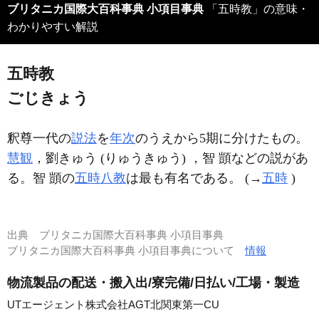
ブリタニカ国際大百科事典 小項目事典
「五時教」の意味・
わかりやすい解説
五時教
ごじきょう
釈尊一代の
説法
を
年次
のうえから5期に分けたもの。
慧観
，劉きゅう (りゅうきゅう) ，智 顗などの説があ
る。智 顗の
五時八教
は最も有名である。 (→
五時
)
出典
ブリタニカ国際大百科事典 小項目事典
ブリタニカ国際大百科事典 小項目事典について
情報
物流製品の配送・搬入出/寮完備/日払い/工場・製造
UTエージェント株式会社AGT北関東第一CU