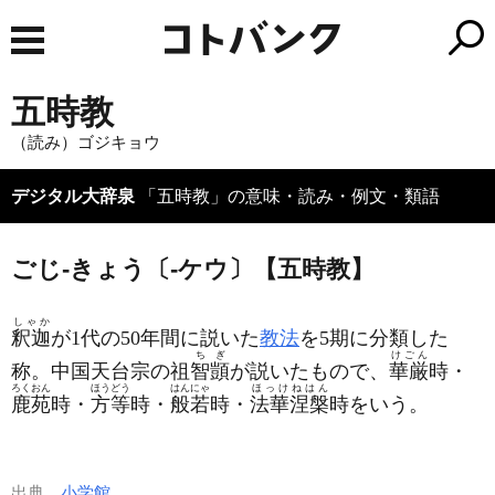
五時教
（読み）ゴジキョウ
デジタル大辞泉
「五時教」の意味・読み・例文・類語
ごじ‐きょう〔‐ケウ〕【五時教】
しゃか
釈迦
が1代の50年間に説いた
教法
を5期に分類した
ちぎ
けごん
称。中国天台宗の祖
智顗
が説いたもので、
華厳
時・
ろくおん
ほうどう
はんにゃ
ほっけねはん
鹿苑
時・
方等
時・
般若
時・
法華涅槃
時をいう。
出典
小学館