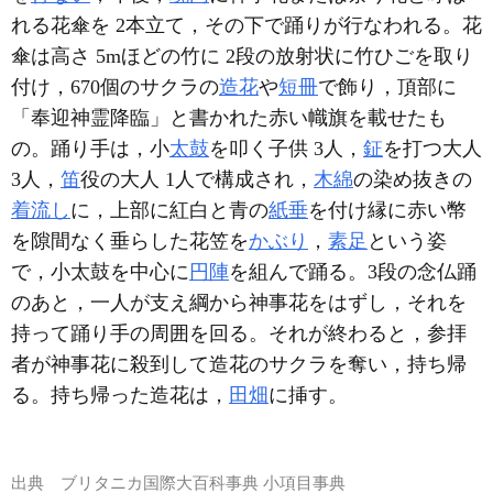
れる花傘を 2本立て，その下で踊りが行なわれる。花
傘は高さ 5mほどの竹に 2段の放射状に竹ひごを取り
付け，670個のサクラの
造花
や
短冊
で飾り，頂部に
「奉迎神霊降臨」と書かれた赤い幟旗を載せたも
の。踊り手は，小
太鼓
を叩く子供 3人，
鉦
を打つ大人
3人，
笛
役の大人 1人で構成され，
木綿
の染め抜きの
着流し
に，上部に紅白と青の
紙垂
を付け縁に赤い幣
を隙間なく垂らした花笠を
かぶり
，
素足
という姿
で，小太鼓を中心に
円陣
を組んで踊る。3段の念仏踊
のあと，一人が支え綱から神事花をはずし，それを
持って踊り手の周囲を回る。それが終わると，参拝
者が神事花に殺到して造花のサクラを奪い，持ち帰
る。持ち帰った造花は，
田畑
に挿す。
出典
ブリタニカ国際大百科事典 小項目事典