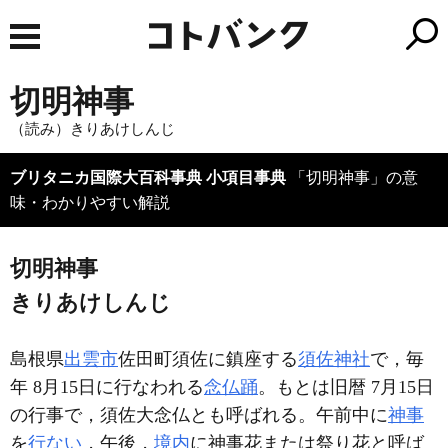
切明神事
（読み）きりあけしんじ
ブリタニカ国際大百科事典 小項目事典
「切明神事」の意
味・わかりやすい解説
切明神事
きりあけしんじ
島根県
出雲市
佐田町須佐に鎮座する
須佐神社
で，毎
年 8月15日に行なわれる
念仏踊
。もとは旧暦 7月15日
の行事で，須佐大念仏とも呼ばれる。午前中に
神事
を
行ない
，午後，
境内
に神事花または祭り花と呼ば