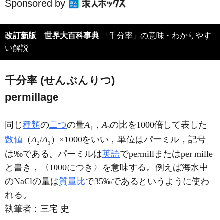
Sponsored by
改訂新版 世界大百科事典
「千分率」の意味・わかりやす
い解説
千分率 (せんぶんりつ)
permillage
同じ
種類
の
二つ
の量
A
，
A
の比を1000倍して表した
1
2
数値
（
A
/
A
）×1000をいい，単位はパーミル，記号
2
1
は‰である。パーミルは
英語
でpermillまたはper mille
と書き，〈1000につき〉を意味する。例えば海水中
のNaClの量は
質量比
で35‰であるというように使わ
れる。
執筆者：
三宅 史