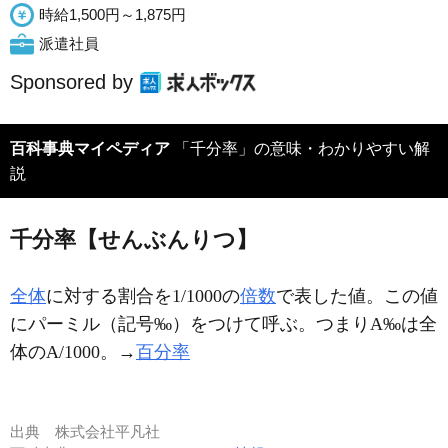
時給1,500円～1,875円
派遣社員
Sponsored by
百科事典マイペディア
「千分率」の意味・わかりやすい解
説
千分率【せんぶんりつ】
全体
に対する割合を1/1000の
倍数
で表した値。この値
にパーミル（記号‰）をつけて呼ぶ。つまりA‰は全
体のA/1000。→
百分率
出典
株式会社平凡社