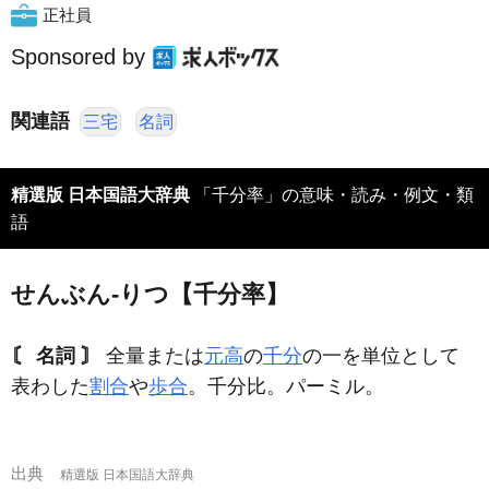
正社員
Sponsored by
関連語
三宅
名詞
精選版 日本国語大辞典
「千分率」の意味・読み・例文・類
語
せんぶん‐りつ【千分率】
〘 名詞 〙
全量または
元高
の
千分
の一を単位として
表わした
割合
や
歩合
。千分比。パーミル。
出典
精選版 日本国語大辞典