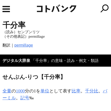
千分率
（読み）センブンリツ
（その他表記）permillage
翻訳｜
permillage
デジタル大辞泉
「千分率」の意味・読み・例文・類語
せんぶん‐りつ【千分率】
全量
の
1000
分の1を
単位
として表す
比率
。
千分比
。
パ
ーミル
。
記号
‰