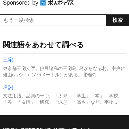
Sponsored by
関連語をあわせて調べる
三宅
東京都三宅支庁、伊豆諸島の三宅島1島からなる村。中央に
雄山(おやま)（775メートル）がある。北端の...
名詞
文法用語。品詞の一つ。「太郎」「学生」「本」「学校」
「春」「友情」「研究」「泳ぎ」「高さ」など、事物...