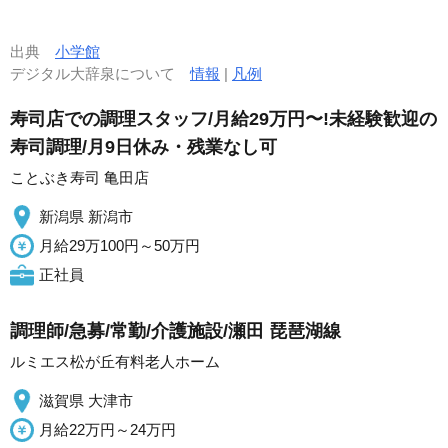
出典
小学館
デジタル大辞泉について
情報
|
凡例
寿司店での調理スタッフ/月給29万円〜!未経験歓迎の
寿司調理/月9日休み・残業なし可
ことぶき寿司 亀田店
新潟県 新潟市
月給29万100円～50万円
正社員
調理師/急募/常勤/介護施設/瀬田 琵琶湖線
ルミエス松が丘有料老人ホーム
滋賀県 大津市
月給22万円～24万円