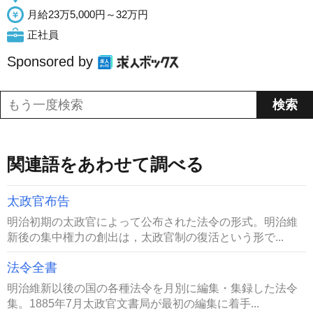
月給23万5,000円～32万円
正社員
Sponsored by
関連語をあわせて調べる
太政官布告
明治初期の太政官によって公布された法令の形式。明治維
新後の集中権力の創出は，太政官制の復活という形で...
法令全書
明治維新以後の国の各種法令を月別に編集・集録した法令
集。1885年7月太政官文書局が最初の編集に着手...