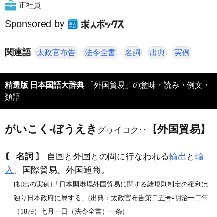
正社員
Sponsored by
関連語
太政官布告
法令全書
名詞
出典
実例
精選版 日本国語大辞典
「外国貿易」の意味・読み・例文・
類語
がいこく‐ぼうえき
【外国貿易】
グヮイコク‥
〘 名詞 〙
自国と外国との間に行なわれる
輸出
と
輸
入
。国際貿易。外国通商。
[初出の実例]「日本開港場外国貿易に関する諸規則制定の権利は
独り日本政府に属する」(出典：太政官布告第二五号‐明治一二年
（1879）七月一日（法令全書）一条)