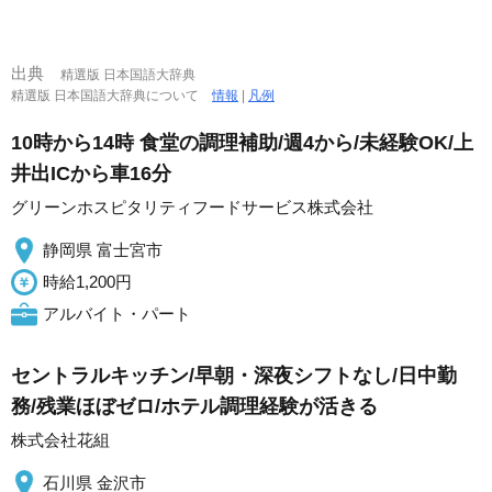
出典
精選版 日本国語大辞典
精選版 日本国語大辞典について
情報
|
凡例
10時から14時 食堂の調理補助/週4から/未経験OK/上
井出ICから車16分
グリーンホスピタリティフードサービス株式会社
静岡県 富士宮市
時給1,200円
アルバイト・パート
セントラルキッチン/早朝・深夜シフトなし/日中勤
務/残業ほぼゼロ/ホテル調理経験が活きる
株式会社花組
石川県 金沢市