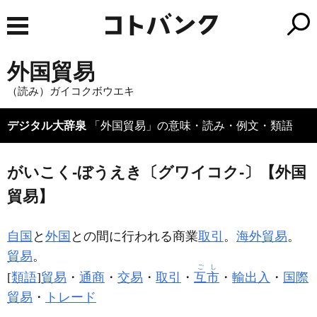
外国貿易
（読み）ガイコクボウエキ
デジタル大辞泉
「外国貿易」の意味・読み・例文・類語
がいこく‐ぼうえき〔グワイコク‐〕【外国
貿易】
自国
と
外国
との間に行われる商業
取引
。
海外貿易
。
貿易
。
ごし
[
類語
]
貿易
・
通商
・
交易
・
取引
・
互市
・
輸出入
・
国際
貿易
・
トレード