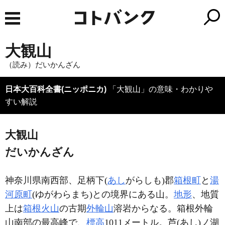
大観山
（読み）だいかんざん
日本大百科全書(ニッポニカ)
「大観山」の意味・わかりや
すい解説
大観山
だいかんざん
神奈川県南西部、足柄下(
あし
がらしも)郡
箱根町
と
湯
河原町
(ゆがわらまち)との境界にある山。
地形
、地質
上は
箱根火山
の古期
外輪山
溶岩からなる。箱根外輪
山南部の最高峰で、
標高
1011メートル。芦(あし)ノ湖