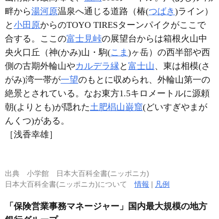
畔から
湯河原
温泉へ通じる道路（椿(
つばき
)ライン）
と
小田原
からのTOYO TIRESターンパイクがここで
合する。ここの
富士見峠
の展望台からは箱根火山中
央火口丘（神(かみ)山・駒(
こま
)ヶ岳）の西半部や西
側の古期外輪山や
カルデラ縁
と
富士山
、東は相模(さ
がみ)湾一帯が
一望
のもとに収められ、外輪山第一の
絶景とされている。なお東方1.5キロメートルに源頼
朝(よりとも)が隠れた
土肥椙山巌窟
(どいすぎやまが
んくつ)がある。
［浅香幸雄］
出典
小学館 日本大百科全書(ニッポニカ)
日本大百科全書(ニッポニカ)について
情報
|
凡例
「保険営業事務マネージャー」国内最大規模の地方