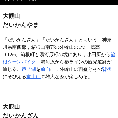
大観山
だいかんやま
「だいかんざん」「たいかんざん」ともいう。神奈
川県南西部，箱根山南部の外輪山の1つ。標高
1012m。箱根町と湯河原町の境にあり，小田原から
箱
根ターンパイク
，湯河原から椿ラインの観光道路が
通じる。
芦ノ湖
を
前面
に，外輪山の西壁とその
背後
にそびえる
富士山
の雄大な姿が楽しめる。
大観山
だいかんざん