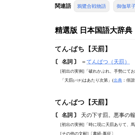
関連語
鴉鷺合戦物語
御伽草
精選版 日本国語大辞典
てん‐ばち【天罰】
〘 名詞 〙
＝
てんばつ（天罰）
[初出の実例]「破れかぶれ、手勢にて
「天罰
はあたり次第」(
出典
：俳諧
(バチ)
てん‐ばつ【天罰】
〘 名詞 〙
天の下す罰。悪事の報
[初出の実例]「時に現に天罰ありて、馬
[その他の文献]〔書経‐胤征〕