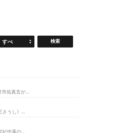
すべ
て
佑真玄が...
うし》...
中葉の...