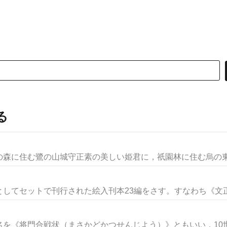
る
森に住む鷺の山城守正素の美しい姫君に，祇園林に住む烏の東市
してセットで刊行された絵入刊本23編をさす。すなわち《文正さ
を《将門合戦状（まさかどかつせんじよう）》ともいい，10世紀