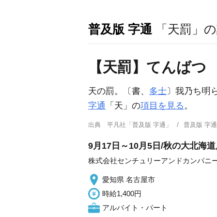
普及版 字通
「天罰」の
【天罰】てんばつ
天の罰。〔書、
多士
〕我乃ち
字通
「天」の
項目を見る
。
出典
平凡社「普及版 字通」
普及版 字
9月17日～10月5日/秋の大北
株式会社センチュリーアンドカンパニー
愛知県 名古屋市
時給1,400円
アルバイト・パート