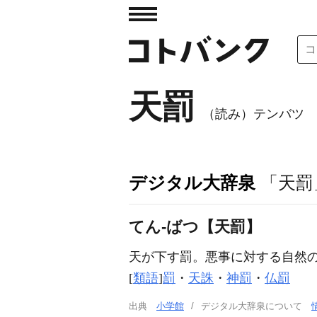
天罰
（読み）テンバツ
デジタル大辞泉
「天罰
てん‐ばつ【天罰】
天が下す罰。悪事に対する自然
[
類語
]
罰
・
天誅
・
神罰
・
仏罰
出典
小学館
デジタル大辞泉について