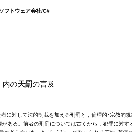
ソフトウェア会社/C#
）
内の
天罰
の言及
た者に対して法的制裁を加える刑罰と，倫理的･宗教的規
2種がある。前者の刑罰については古くから，犯罪に対す