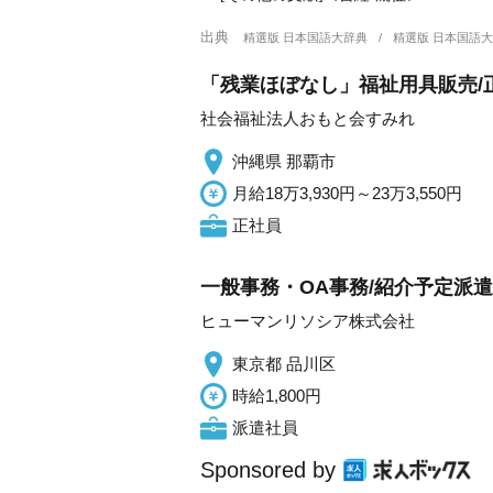
出典
精選版 日本国語大辞典
精選版 日本国語
「残業ほぼなし」福祉用具販売/
社会福祉法人おもと会すみれ
沖縄県 那覇市
月給18万3,930円～23万3,550円
正社員
一般事務・OA事務/紹介予定派
ヒューマンリソシア株式会社
東京都 品川区
時給1,800円
派遣社員
Sponsored by