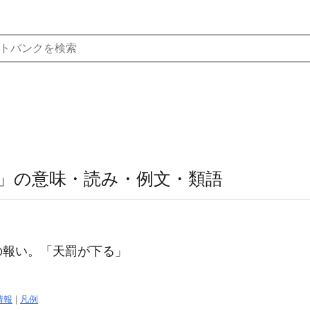
」の意味・読み・例文・類語
の報い。「
天罰
が下る」
情報
|
凡例