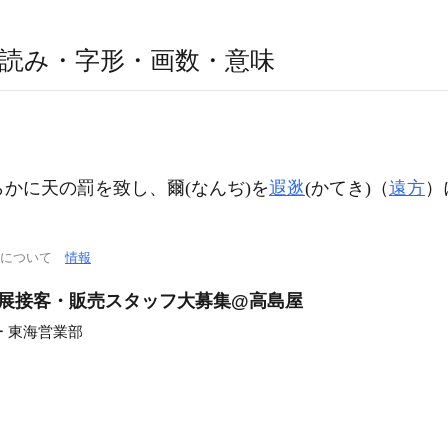
読み・字形・画数・意味
らかに天の罰を致し、爾(なんぢ)を
遐逖
(かてき)（
遠方
）
通について
情報
海道展接客・販売スタッフ大募集@高島屋
 東海営業部