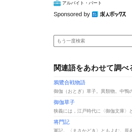
アルバイト・パート
Sponsored by
関連語をあわせて調べ
鴉鷺合戦物語
御伽（おとぎ）草子。異類物。中鴨の
御伽草子
狭義には，江戸時代に〈御伽文庫〉と
将門記
軍記。〈まさかどき〉ともよむ。原名