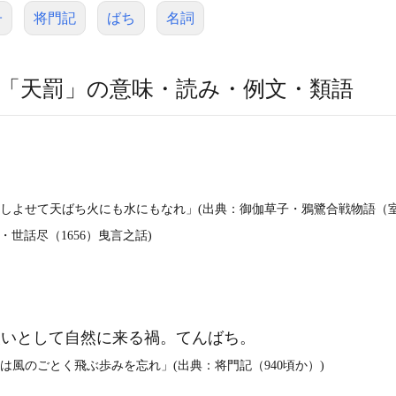
子
将門記
ばち
名詞
「天罰」の意味・読み・例文・類語
おしよせて天ばち火にも水にもなれ」(出典：御伽草子・鴉鷺合戦物語（室
・世話尽（1656）曳言之話)
いとして自然に来る禍。てんばち。
は風のごとく飛ぶ歩みを忘れ」(出典：将門記（940頃か）)