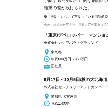
予防するための抑止的な刑罰の2
軽重の差が設けられた。…
※「天罰」について言及している用語解説
出典｜
株式会社平凡社「世界大百科事典（旧
「東京/デベロッパー」マンショ
株式会社カシワバラ・グラウンド
東京都
年収600万円～850万円
正社員
9月17日～10月5日/秋の大北
株式会社センチュリーアンドカンパニー
愛知県 名古屋市
時給1,400円