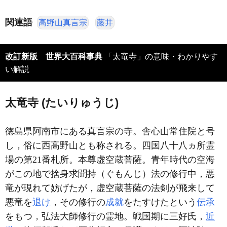
関連語
高野山真言宗
藤井
改訂新版 世界大百科事典
「太竜寺」の意味・わかりやす
い解説
太竜寺 (たいりゅうじ)
徳島県阿南市にある真言宗の寺。舎心山常住院と号
し，俗に西高野山とも称される。四国八十八ヵ所霊
場の第21番札所。本尊虚空蔵菩薩。青年時代の空海
がこの地で捨身求聞持（ぐもんじ）法の修行中，悪
竜が現れて妨げたが，虚空蔵菩薩の法剣が飛来して
悪竜を
退け
，その修行の
成就
をたすけたという
伝承
をもつ，弘法大師修行の霊地。戦国期に三好氏，
近