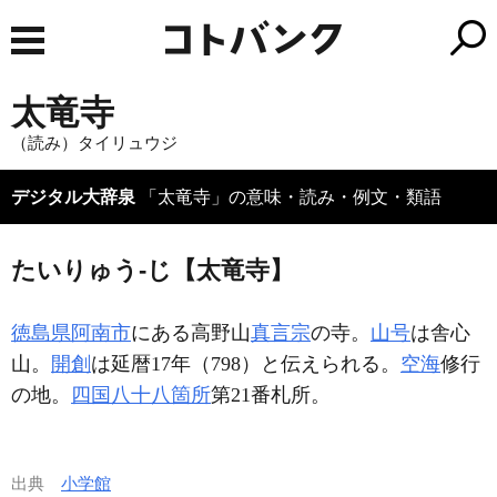
太竜寺
（読み）タイリュウジ
デジタル大辞泉
「太竜寺」の意味・読み・例文・類語
たいりゅう‐じ【太竜寺】
徳島県阿南市
にある高野山
真言宗
の寺。
山号
は舎心
山。
開創
は延暦17年（798）と伝えられる。
空海
修行
の地。
四国八十八箇所
第21番札所。
出典
小学館