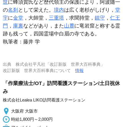
世
に蜂須賀氏など歴代領主の保護により，阿波随一
の
名刹
として栄えた。
境内
は広く老杉がしげり，
堂
宇
に
金堂
，大師堂，
三重塔
，求聞持堂，
鎮守
，
仁王
門
，
庫裏
などがあり，また
山麓
に竜岩窟と称する霊
跡も残って，四国霊場中白眉の寺である。
執筆者：
藤井 学
出典
株式会社平凡社「改訂新版 世界大百科事典」
改訂新版 世界大百科事典について
情報
「作業療法士/OT」訪問看護ステーション/土日祝休
み
株式会社Lealea LIKO訪問看護ステーション
大阪府 大阪市
時給1,800円～2,000円