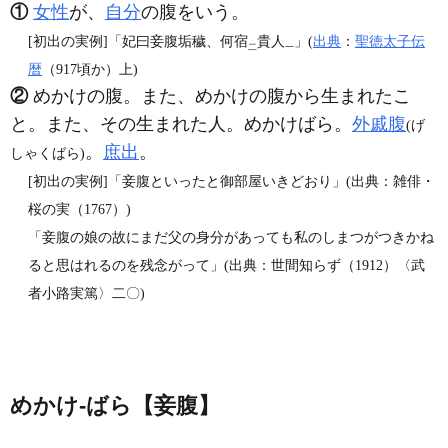
①
女性
が、
自分
の腹をいう。
[初出の実例]「妃曰妾腹垢穢、何宿
貴人
」(
出典
：
聖徳太子伝
二
一
暦
（917頃か）上)
②
めかけの腹。また、めかけの腹から生まれたこ
と。また、その生まれた人。めかけばら。
外戚腹
(げ
。
庶出
。
しゃくばら)
[初出の実例]「妾腹といったと御部屋いきどおり」(出典：雑俳・
桜の実（1767）)
「妾腹の娘の故にまだ父の身分があっても私のしまつがつきかね
ると思はれるのを残念がって」(出典：世間知らず（1912）〈武
者小路実篤〉二〇)
めかけ‐ばら【妾腹】