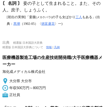
〘 名詞 〙
妾の子として生まれること。また、その
人。庶子。しょうふく。
[初出の実例]「妾腹
の子も女ばかり
三人
もある」(出
(メカケバラ)
典：
黒潮
（1902‐05）〈
徳富蘆花
〉一)
出典
精選版 日本国語大辞典
精選版 日本国語大辞典について
情報
|
凡例
医療機器製造工場の生産技術開発職/大手医療機器メ
ーカー
旭化成メディカル株式会社
大分県 大分市
年収500万円～800万円
正社員