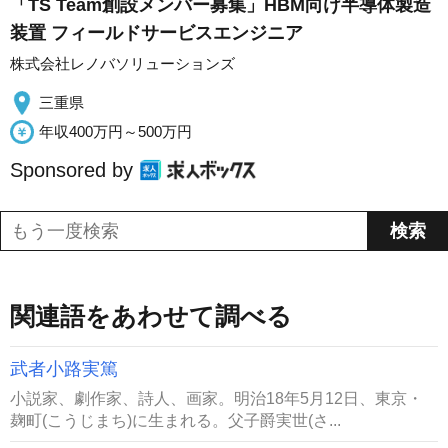
「TS Team創設メンバー募集」HBM向け半導体製造
装置 フィールドサービスエンジニア
株式会社レノバソリューションズ
三重県
年収400万円～500万円
Sponsored by
関連語をあわせて調べる
武者小路実篤
小説家、劇作家、詩人、画家。明治18年5月12日、東京・
麹町(こうじまち)に生まれる。父子爵実世(さ...