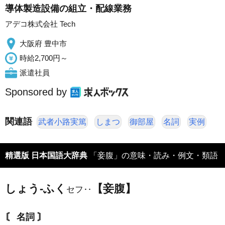
導体製造設備の組立・配線業務
アデコ株式会社 Tech
大阪府 豊中市
時給2,700円～
派遣社員
Sponsored by
関連語
武者小路実篤
しまつ
御部屋
名詞
実例
精選版 日本国語大辞典
「妾腹」の意味・読み・例文・類語
しょう‐ふく
【妾腹】
セフ‥
〘 名詞 〙