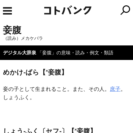
妾腹
（読み）メカケバラ
デジタル大辞泉
「妾腹」の意味・読み・例文・類語
×
めかけ‐ばら【
妾腹】
妾の子として生まれること。また、その人。
庶子
。
しょうふく。
×
しょう‐ふく〔セフ‐〕【
妾腹】