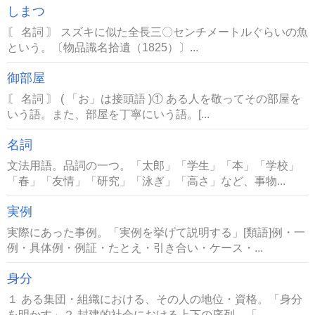
しまつ
〘 名詞 〙 スズキに似た全長三〇センチメートルぐらいの魚
という。〔物品識名拾遺（1825）〕...
御部屋
〘 名詞 〙 ( 「お」は接頭語 )① ある人を敬ってその部屋を
いう語。また、部屋を丁寧にいう語。[...
名詞
文法用語。品詞の一つ。「太郎」「学生」「本」「学校」
「春」「友情」「研究」「泳ぎ」「高さ」など、事物...
実例
実際にあった事例。「実例を挙げて説明する」[類語]例・一
例・具体例・例証・たとえ・引き合い・ケース・...
身分
１ ある集団・組織における、その人の地位・資格。「身分
を明かす」２ 封建的社会における上下の序列。「...